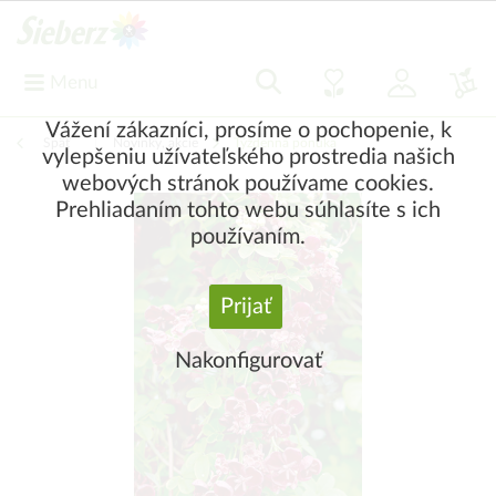
Menu
Vážení zákazníci, prosíme o pochopenie, k
Späť
|
Novinky, akcie
Týždenná ponuka
vylepšeniu užívateľského prostredia našich
webových stránok používame cookies.
Prehliadaním tohto webu súhlasíte s ich
používaním.
Prijať
Nakonfigurovať