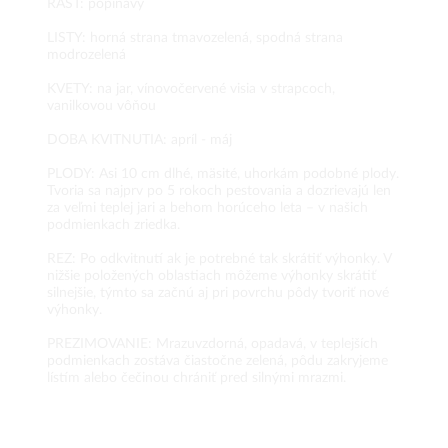
RAST: popínavý
LISTY: horná strana tmavozelená, spodná strana
modrozelená
KVETY: na jar, vínovočervené visia v strapcoch,
vanilkovou vôňou
DOBA KVITNUTIA: apríl - máj
PLODY: Asi 10 cm dlhé, mäsité, uhorkám podobné plody.
Tvoria sa najprv po 5 rokoch pestovania a dozrievajú len
za veľmi teplej jari a behom horúceho leta – v našich
podmienkach zriedka.
REZ: Po odkvitnutí ak je potrebné tak skrátiť výhonky. V
nižšie položených oblastiach môžeme výhonky skrátiť
silnejšie, týmto sa začnú aj pri povrchu pôdy tvoriť nové
výhonky.
PREZIMOVANIE: Mrazuvzdorná, opadavá, v teplejších
podmienkach zostáva čiastočne zelená, pôdu zakryjeme
lístím alebo čečinou chrániť pred silnými mrazmi.