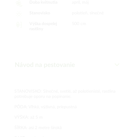
Doba kvitnutia
apríl, máj
Stanovisko
polotieň, slnečné
Výška dospelej
500 cm
rastliny
Návod na pestovanie
STANOVISKO: Slnečné, svetlé, až polotienisté, rastlina
potrebuje oporu na popínanie.
PÔDA: Vlhká, výživná, priepustná
VÝŠKA: až 5 m
ŠÍRKA: asi 2 metre široká