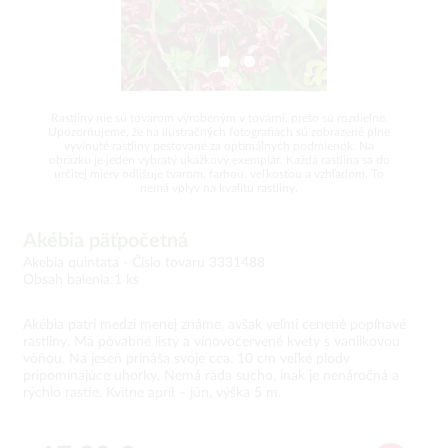
Rastliny nie sú tovarom vyrobeným v továrni, preto sú rozdielne.
Upozorňujeme, že na ilustračných fotografiách sú zobrazené plne
vyvinuté rastliny pestované za optimálnych podmienok. Na
obrázku je jeden vybratý ukážkový exemplár. Každá rastlina sa do
určitej miery odlišuje tvarom, farbou, veľkosťou a vzhľadom. To
nemá vplyv na kvalitu rastliny.
Akébia päťpočetná
Akebia quintata -
Číslo tovaru 3331488
Obsah balenia:1 ks
Akébia patrí medzi menej známe, avšak veľmi cenené popínavé
rastliny. Má pôvabné listy a vínovočervené kvety s vanilkovou
vôňou. Na jeseň prináša svoje cca. 10 cm veľké plody
pripomínajúce uhorky. Nemá rada sucho, inak je nenáročná a
rýchlo rastie. Kvitne apríl – jún, výška 5 m.