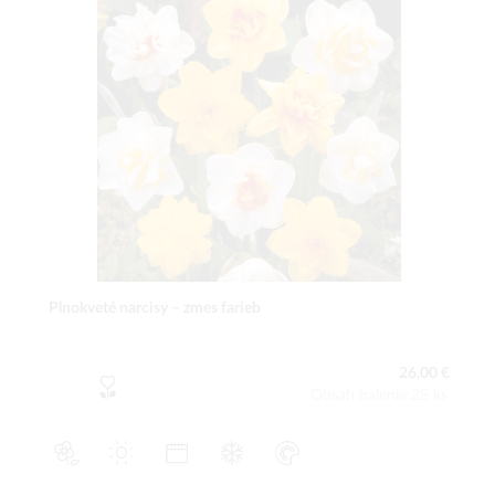
Plnokveté narcisy – zmes farieb
26,00 €
Obsah balenia:25 ks