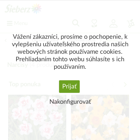
Menu
Vážení zákazníci, prosíme o pochopenie, k
Späť
|
Okrasné rastliny
Kvetinové cibule
Narcisy
vylepšeniu užívateľského prostredia našich
webových stránok používame cookies.
Prehliadaním tohto webu súhlasíte s ich
Narcisy
(
4
produktov)
používaním.
Top ponuka
Prijať
Nakonfigurovať