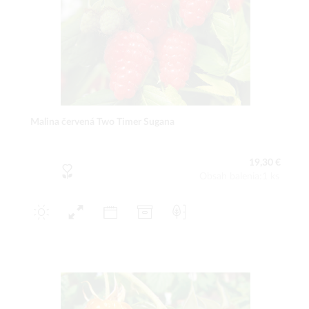
Malina červená Two Timer Sugana
19,30 €
Obsah balenia:1 ks