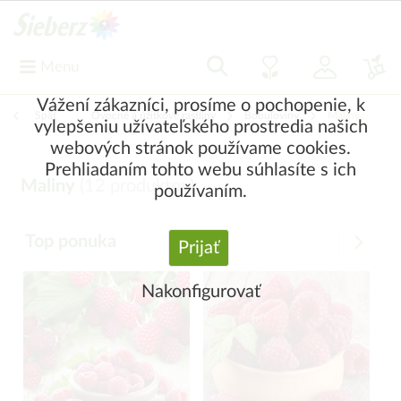
Menu
Vážení zákazníci, prosíme o pochopenie, k
Späť
|
Ovocné a úžitkové rastliny
Bobuľoviny
Maliny
vylepšeniu užívateľského prostredia našich
webových stránok používame cookies.
Prehliadaním tohto webu súhlasíte s ich
Maliny
(
12
produktov)
používaním.
Top ponuka
Prijať
Nakonfigurovať