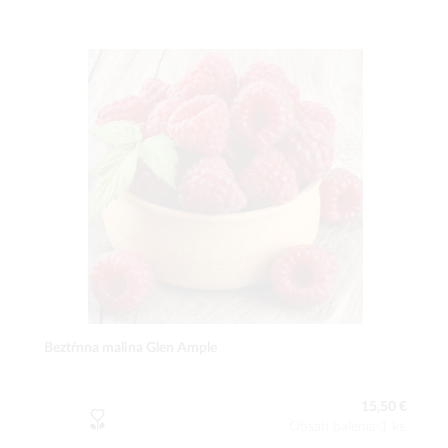
Beztŕnna malina Glen Ample
15,50 €
Obsah balenia:1 ks