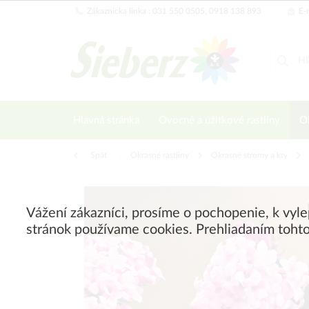
Zákaznícka linka : 031 550 0505, 0918 138 893
E-m
Hlavná stránka
Ovocné a úžitkové rastliny
Ok
Späť
|
Okrasné rastliny
Okrasné stromy a kry
Vážení zákazníci, prosíme o pochopenie, k vyl
stránok používame cookies. Prehliadaním tohto