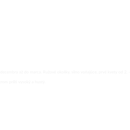
cembra až do marca. Ružové okolíky, silno voňajúce, prvé kvety od 2. –
trom príliš vysoký a hustý.