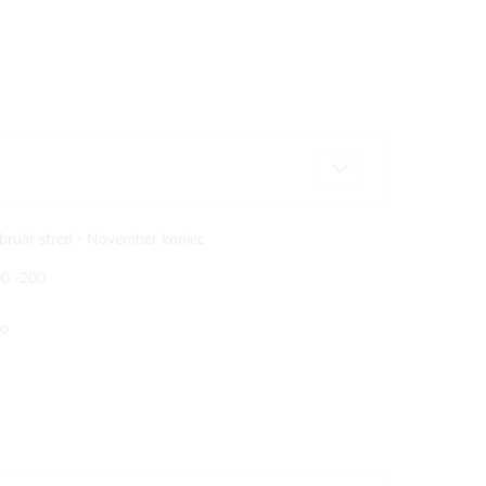
bruár stred -
November koniec
0 -200
no