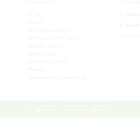
Informácie
Zákazníc
O nás
Telefón
Pomoc
E-mail
Obchodné podmienky
* Pondelok
Ochrana osobných údajov
Záhradný kalendár
Online katalog
Nastavenie cookies
Kontakt
Odstúpenie od kúpnej zmluvy
© Sieberz s.r.o.
Všetky práva vyhradené!