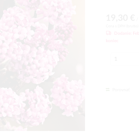
19,30 €
/ 
Cena s DPH (brutto
Dodanie:
Feb
koniec
Porovnať