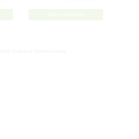
ia:1 ks
Obsah balenia:1 ks
Ďalej k produktu
ňová záruka na výmenu tovaru