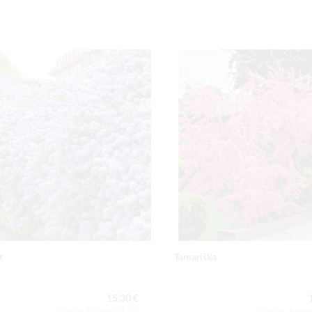
t
Tamariška
15,30 €