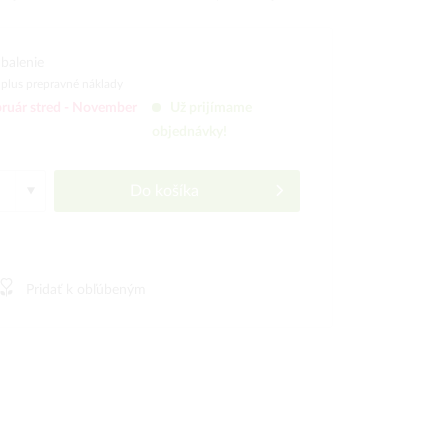
balenie
)
plus prepravné náklady
ruár stred -
November
Už prijímame
objednávky!
Do košíka
Pridať k obľúbeným