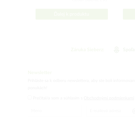
Obsah balenia:1 ks
Ďalej k produktu
Záruka Sieberz:
Spoľa
Newsletter
Prihláste sa k odberu newslettera, aby ste boli informova
ponukách!
Prečítal/a som a súhlasím s
Obchodnými podmienkami