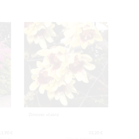
Zimovec včasný
Rododendr
11,90 €
33,20 €