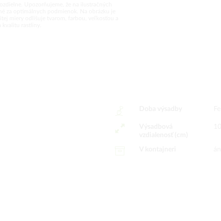
rozdielne. Upozorňujeme, že na ilustračných
vané za optimálnych podmienok. Na obrázku je
tej miery odlišuje tvarom, farbou, veľkosťou a
valitu rastliny.
Doba výsadby
Fe
Výsadbová
10
vzdialenosť (cm)
V kontajneri
á