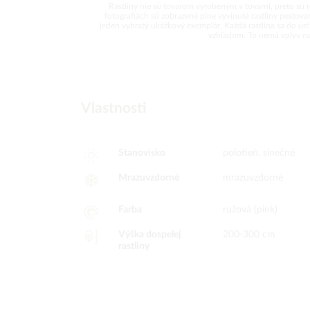
Rastliny nie sú tovarom vyrobeným v továrni, preto sú 
fotografiách sú zobrazené plne vyvinuté rastliny pesto
jeden vybratý ukážkový exemplár. Každá rastlina sa do urči
vzhľadom. To nemá vplyv na k
Vlastnosti
Stanovisko
polotieň, slnečné
Mrazuvzdorné
mrazuvzdorné
Farba
ružová (pink)
Výška dospelej
200-300 cm
rastliny