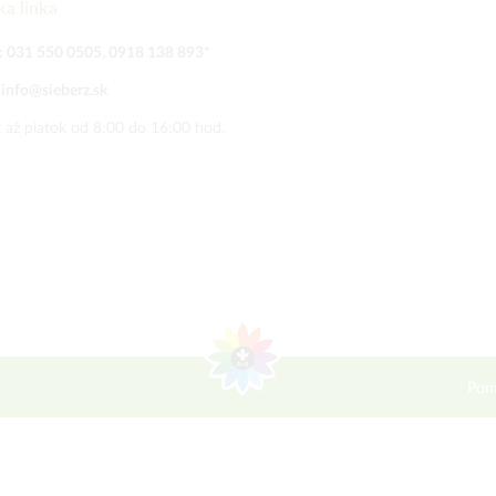
ka linka
:
031 550 0505
,
0918 138 893
*
:
info@sieberz.sk
 až piatok od 8:00 do 16:00 hod.
Pom