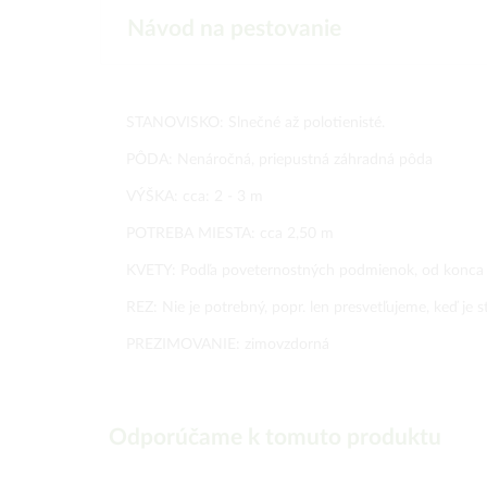
Návod na pestovanie
STANOVISKO: Slnečné až polotienisté.
PÔDA: Nenáročná, priepustná záhradná pôda
VÝŠKA: cca: 2 - 3 m
POTREBA MIESTA: cca 2,50 m
KVETY: Podľa poveternostných podmienok, od konca de
REZ: Nie je potrebný, popr. len presvetľujeme, keď je s
PREZIMOVANIE: zimovzdorná
Odporúčame k tomuto produktu