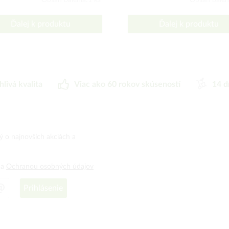
Obsah balenia:1 ks
Obsah balen
Ďalej k produktu
Ďalej k produktu
hlivá kvalita
Viac ako 60 rokov skúseností
14 d
ný o najnovších akciách a
a
Ochranou osobných údajov
Prihlásenie