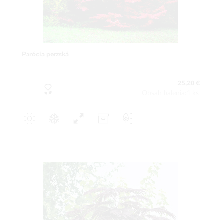
Parócia perzská
25,20 €
Obsah balenia:1 ks