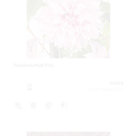
Plamienok Multi Pink
24,50 €
Obsah balenia:1 ks