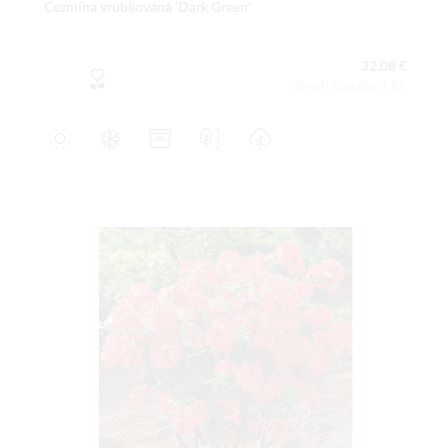
Cezmína vrúbkovaná 'Dark Green'
32,08 €
Obsah balenia:1 ks