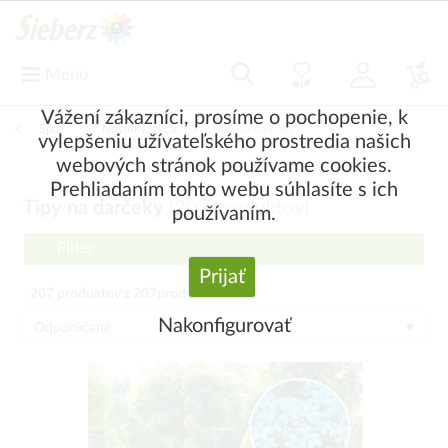
Menu
Vážení zákazníci, prosíme o pochopenie, k
Späť
|
Novinky, akcie
Tipy na darčeky
vylepšeniu užívateľského prostredia našich
webových stránok používame cookies.
Prehliadaním tohto webu súhlasíte s ich
Tipy na darčeky
(
207
produktov)
používaním.
Filter
Prijať
207
produktov z
207
produktov
Nakonfigurovať