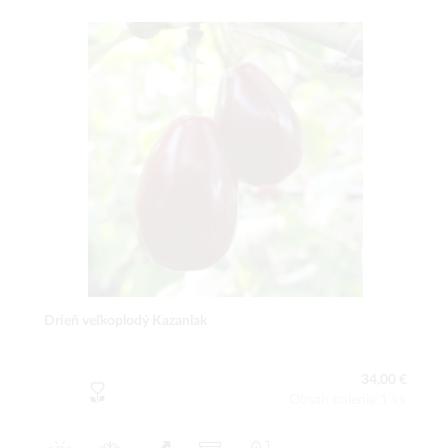
Drieň veľkoplodý Kazanlak
34,00 €
Obsah balenia:1 ks