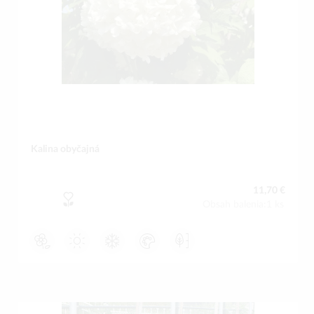
Kalina obyčajná
11,70 €
Obsah balenia:1 ks