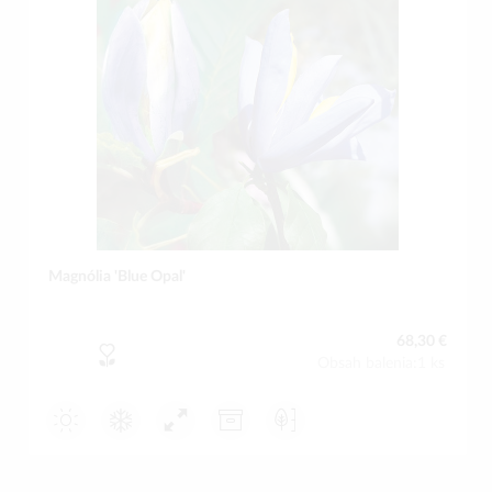
Magnólia 'Blue Opal'
68,30 €
Obsah balenia:1 ks