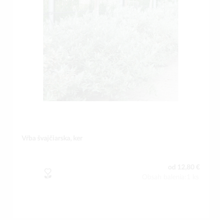
Vŕba švajčiarska, ker
od 12,80 €
Obsah balenia:1 ks