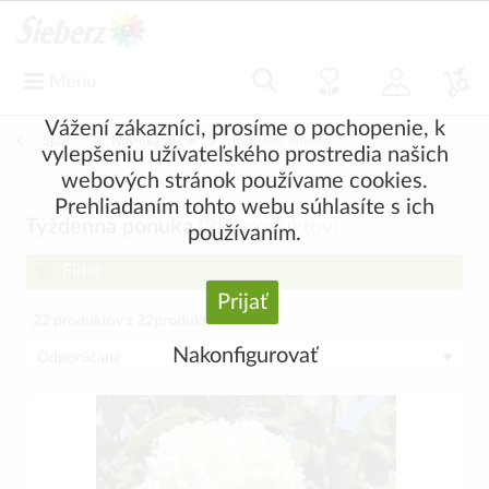
Menu
Vážení zákazníci, prosíme o pochopenie, k
Späť
|
Novinky, akcie
Týždenná ponuka
vylepšeniu užívateľského prostredia našich
webových stránok používame cookies.
Prehliadaním tohto webu súhlasíte s ich
Týždenná ponuka
(
22
produktov)
používaním.
Filter
Prijať
22
produktov z
22
produktov
Nakonfigurovať