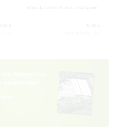
Stĺpovitá čerešňa Victoria v kontajneri
Stĺpovitá sl
6,00 €
45,60 €
a:1 ks
Obsah balenia:1 ks
tvo Sieberz s.r.o.
u od roku 2007
Sieberz