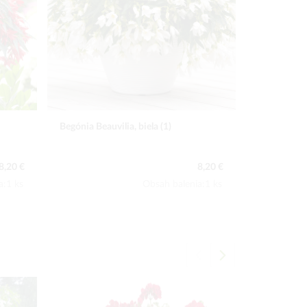
Begónia Beauvilia, žltá (1)
Biely ťahav
8,20 €
8,20 €
a:1 ks
Obsah balenia:1 ks