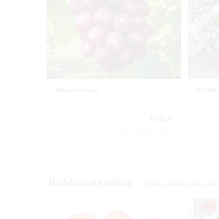
Prýštec Diamond Cloud (3)
Begónia
19,80 €
od 8,00 €
lenia:1 ks
Obsah balenia:3 ks
Balkónové rastliny
Všetky: Balkónové rastli