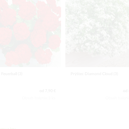
c Diamond Cloud (3)
Royal Night poloťahavý muškát (
od 8,00 €
od 1
Obsah balenia:3 ks
Obsah baleni