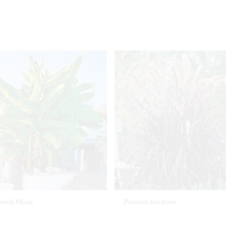
c bordový
Delosperma Hot Pink Wonder (3