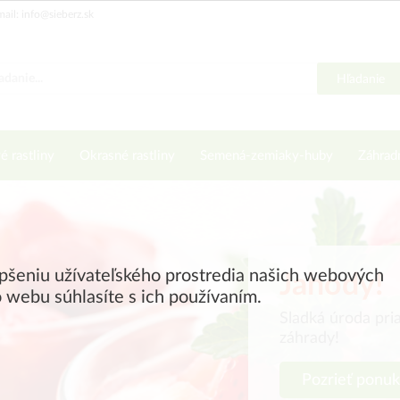
ail: info@sieberz.sk
Hľadanie
é rastliny
Okrasné rastliny
Semená-zemiaky-huby
Záhrad
epšeniu užívateľského prostredia našich webových
Jahody!
 webu súhlasíte s ich používaním.
Sladká úroda pri
záhrady!
Pozrieť ponu