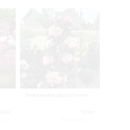
Tavola kalinolistá stĺpovitá 'Panther'
Zimovec vč
5,50 €
35,90 €
a:3 ks
Obsah balenia:1 ks