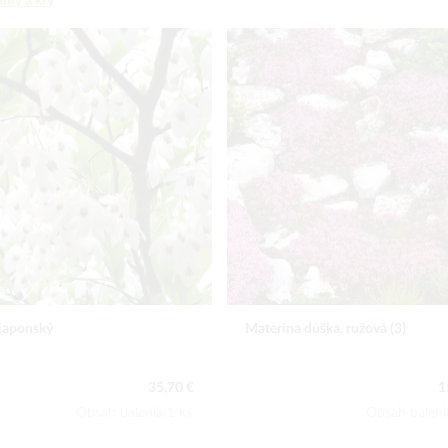
omy a kry
 japonský
Materina dúška, ružová (3)
35,70 €
1
Obsah balenia:1 ks
Obsah baleni