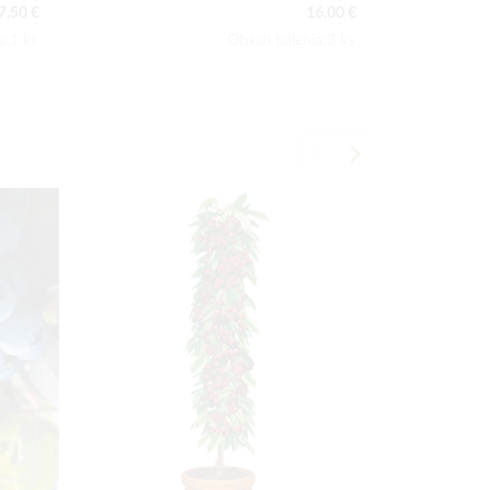
6,00 €
15,50 €
a:3 ks
Obsah balenia:3 ks