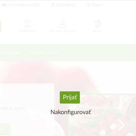
Slovenská republika
Objednávka
Pomoc
Obľúbené
Zákaznícky účet
Košík
né doplnky
Novinky, akcie
Prijať
amo z vašej
Nakonfigurovať
ku