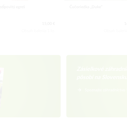
 stĺpovitý egreš
Čučoriedka „Duke“
15,00 €
1
Obsah balenia:1 ks
Obsah baleni
Zásielkové záhradníc
pôsobí na Slovensk
Spoznajte záhradníctvo 