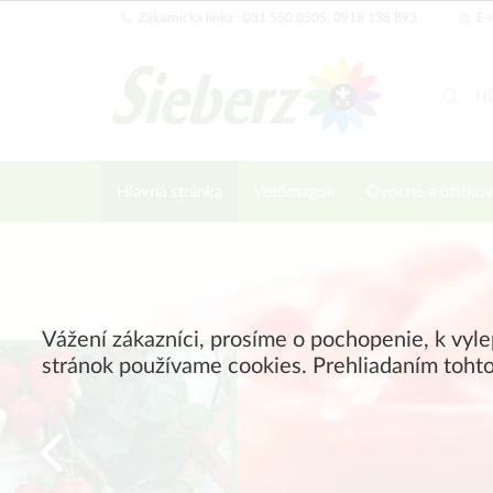
Zákaznícka linka : 031 550 0505, 0918 138 893
E-m
Hlavná stránka
Vetőmagok
Ovocné a úžitkov
Vážení zákazníci, prosíme o pochopenie, k vyl
stránok používame cookies. Prehliadaním tohto