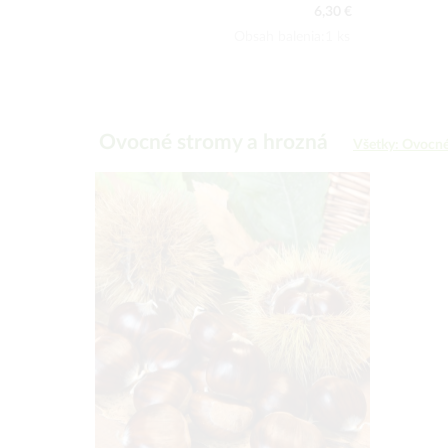
6,30 €
24,90 €
lenia:1 ks
Obsah balenia:1 ks
Ovocné stromy a hrozná
Všetky: Ovocné