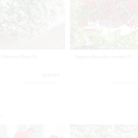
 Beauvilia, červená (1)
Begónia Beauvilia, biela (1)
8,20 €
Obsah balenia:1 ks
Obsah baleni
ny