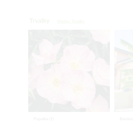
Trvalky
Všetky: Trvalky
Banánovník Musa
Perove