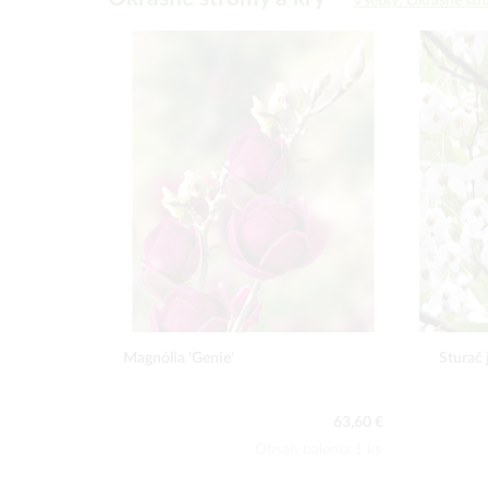
Všetky: Okrasné str
Magnólia 'Genie'
Sturač
63,60 €
Obsah balenia:1 ks