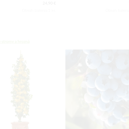
7,50 €
1
Obsah balenia:1 ks
Obsah baleni
 stromy a hrozná