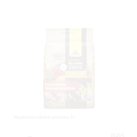
Neudohum substrát pre kvety 3 l
10,20 €