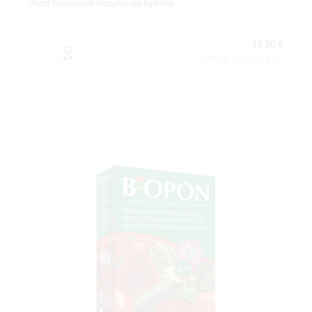
Azet tyčinkové hnojivo na bylinky
13,50 €
Obsah balenia:1 ks