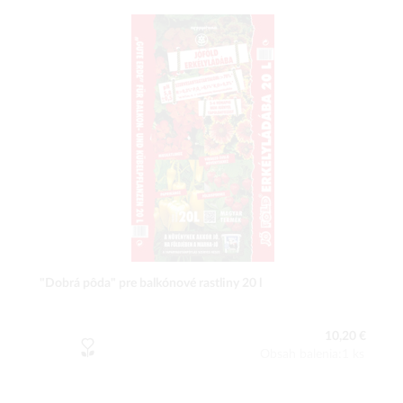
"Dobrá pôda" pre balkónové rastliny 20 l
10,20 €
Obsah balenia:1 ks