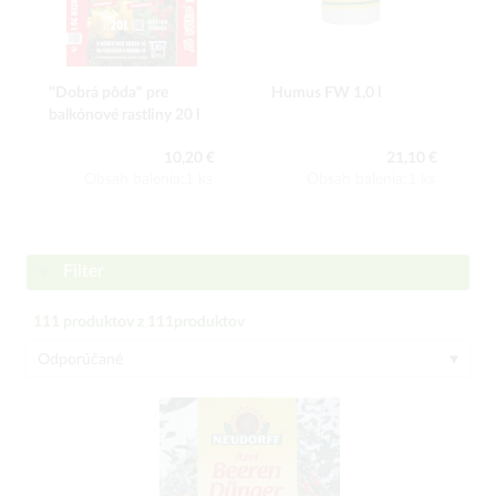
"Dobrá pôda" pre
Humus FW 1,0 l
balkónové rastliny 20 l
10,20 €
21,10 €
Obsah balenia:1 ks
Obsah balenia:1 ks
Filter
111
produktov z
111
produktov