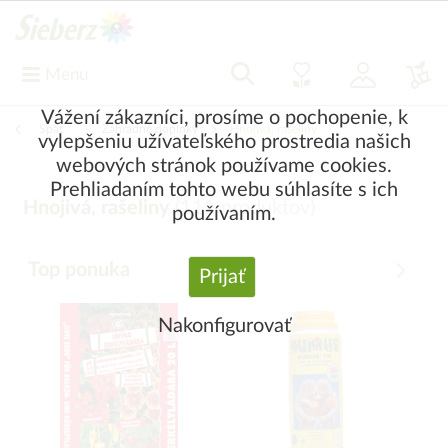
Menu
Vážení zákazníci, prosíme o pochopenie, k
Späť
|
Záhradné doplnky
Hnojivá, rašeliny
vylepšeniu užívateľského prostredia našich
webových stránok používame cookies.
Prehliadaním tohto webu súhlasíte s ich
Hnojivá, rašeliny
(
111
produktov)
používaním.
Top ponuka
Prijať
Nakonfigurovať