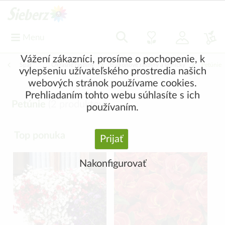
Menu
Vážení zákazníci, prosíme o pochopenie, k
Späť
|
Okrasné rastliny
Balkónové rastliny a letničky
Petúnie
vylepšeniu užívateľského prostredia našich
webových stránok používame cookies.
Prehliadaním tohto webu súhlasíte s ich
Petúnie
(
2
produktov)
používaním.
Top ponuka
Prijať
Nakonfigurovať