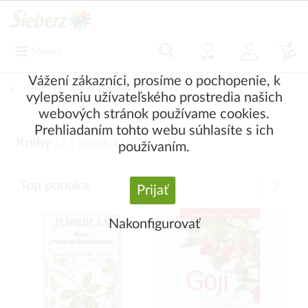
Menu
Vážení zákazníci, prosíme o pochopenie, k
Späť
|
Záhradné doplnky
Knihy
vylepšeniu užívateľského prostredia našich
webových stránok používame cookies.
Prehliadaním tohto webu súhlasíte s ich
Knihy
(
24
produktov)
používaním.
Top ponuka
Prijať
Nakonfigurovať