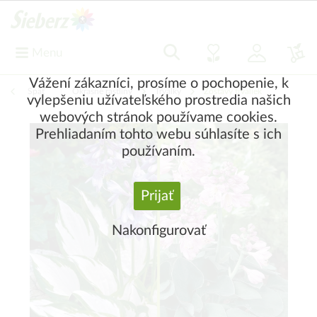
Menu
Vážení zákazníci, prosíme o pochopenie, k
Späť
|
Okrasné rastliny
Trvalky
Zostavy trvaliek
vylepšeniu užívateľského prostredia našich
webových stránok používame cookies.
Prehliadaním tohto webu súhlasíte s ich
používaním.
Prijať
Nakonfigurovať