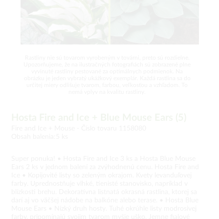
Rastliny nie sú tovarom vyrobeným v továrni, preto sú rozdielne.
Upozorňujeme, že na ilustračných fotografiách sú zobrazené plne
vyvinuté rastliny pestované za optimálnych podmienok. Na
obrázku je jeden vybratý ukážkový exemplár. Každá rastlina sa do
určitej miery odlišuje tvarom, farbou, veľkosťou a vzhľadom. To
nemá vplyv na kvalitu rastliny.
Hosta Fire and Ice + Blue Mouse Ears (5)
Fire and Ice + Mouse -
Číslo tovaru 1158080
Obsah balenia:5 ks
Super ponuka! • Hosta Fire and Ice 3 ks a Hosta Blue Mouse
Ears 2 ks v jednom balení za zvýhodnenú cenu. Hosta Fire and
Ice • Kopijovité listy so zeleným okrajom. Kvety levanduľovej
farby. Uprednostňuje vlhké, tienisté stanovisko, napríklad v
blízkosti brehu. Dekoratívna listnatá okrasná rastlina, ktorej sa
darí aj vo väčšej nádobe na balkóne alebo terase. • Hosta Blue
Mouse Ears • Nízký druh hosty. Tuhé okrúhle listy modrosivej
farby, pripomínajú svojim tvarom myšie uško. Jemne fialové