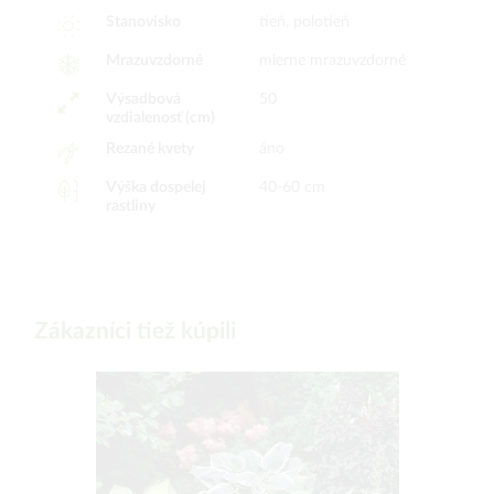
Stanovisko
tieň, polotieň
Mrazuvzdorné
mierne mrazuvzdorné
Výsadbová
50
vzdialenosť (cm)
Rezané kvety
áno
Výška dospelej
40-60 cm
rastliny
Zákazníci tiež kúpili