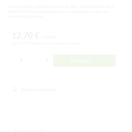
Je mimoriadne obľúbený pre svoje dlhé obdobie kvitnutia a
nenáročnosť na pestovanie, pričom najkrajšie vynikne na
slnečnom stanovišti.
12,70 €
/ balenie
Cena s DPH (brutto)
plus prepravné náklady
Do košíka
Pridať k obľúbeným