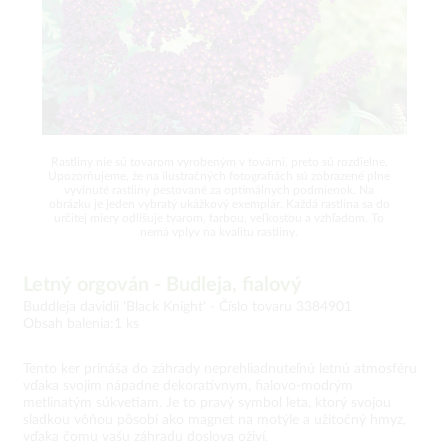
Rastliny nie sú tovarom vyrobeným v továrni, preto sú rozdielne.
Upozorňujeme, že na ilustračných fotografiách sú zobrazené plne
vyvinuté rastliny pestované za optimálnych podmienok. Na
obrázku je jeden vybratý ukážkový exemplár. Každá rastlina sa do
určitej miery odlišuje tvarom, farbou, veľkosťou a vzhľadom. To
nemá vplyv na kvalitu rastliny.
Letný orgován - Budleja, fialový
Buddleja davidii 'Black Knight' -
Číslo tovaru 3384901
Obsah balenia:1 ks
Tento ker prináša do záhrady neprehliadnuteľnú letnú atmosféru
vďaka svojim nápadne dekoratívnym, fialovo-modrým
metlinatým súkvetiam. Je to pravý symbol leta, ktorý svojou
sladkou vôňou pôsobí ako magnet na motýle a užitočný hmyz,
vďaka čomu vašu záhradu doslova oživí.