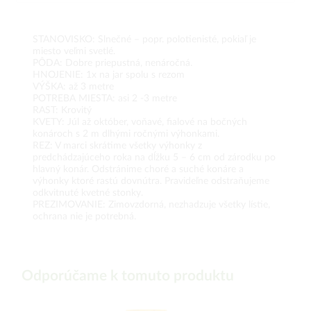
STANOVISKO: Slnečné – popr. polotienisté, pokiaľ je
miesto veľmi svetlé.
PÔDA: Dobre priepustná, nenáročná.
HNOJENIE: 1x na jar spolu s rezom
VÝŠKA: až 3 metre
POTREBA MIESTA: asi 2 -3 metre
RAST: Krovitý
KVETY: Júl až október, voňavé, fialové na bočných
konároch s 2 m dlhými ročnými výhonkami.
REZ: V marci skrátime všetky výhonky z
predchádzajúceho roka na dĺžku 5 – 6 cm od zárodku po
hlavný konár. Odstránime choré a suché konáre a
výhonky ktoré rastú dovnútra. Pravideľne odstraňujeme
odkvitnuté kvetné stonky.
PREZIMOVANIE: Zimovzdorná, nezhadzuje všetky lístie,
ochrana nie je potrebná.
Odporúčame k tomuto produktu