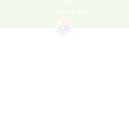
© Sieberz s.r.o.
Všetky práva vyhradené!