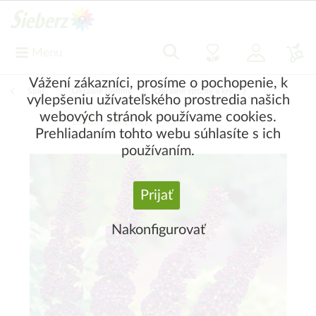
Menu
Vážení zákazníci, prosíme o pochopenie, k
Späť
|
Okrasné rastliny
Okrasné stromy a kry
vylepšeniu užívateľského prostredia našich
webových stránok používame cookies.
Listnaté stromy a kry
Prehliadaním tohto webu súhlasíte s ich
používaním.
Prijať
Nakonfigurovať