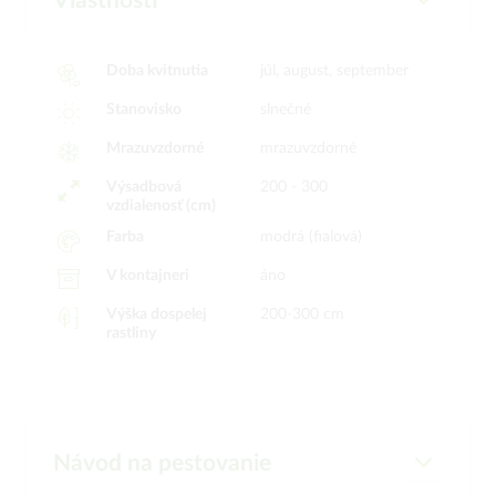
Vlastnosti
Doba kvitnutia
júl, august, september
Stanovisko
slnečné
Mrazuvzdorné
mrazuvzdorné
Výsadbová
200 - 300
vzdialenosť (cm)
Farba
modrá (fialová)
V kontajneri
áno
Výška dospelej
200-300 cm
rastliny
Návod na pestovanie