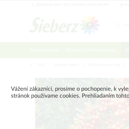
Zákaznícka linka : 031 550 0505, 0918 138 893
E-m
Hlavná stránka
Ovocné a úžitkové rastliny
Ok
Späť
|
Okrasné rastliny
Okrasné stromy a kry
Vážení zákazníci, prosíme o pochopenie, k vyl
stránok používame cookies. Prehliadaním tohto