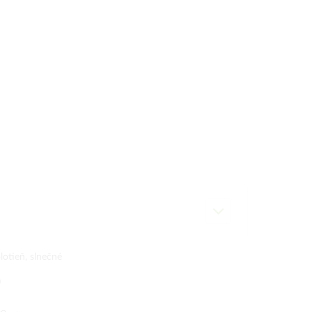
lotieň, slnečné
0