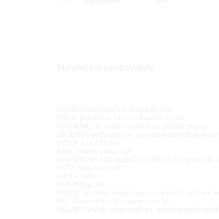
V kontajneri
áno
Návod na pestovanie
STANOVISKO: Slnečné až polotienisté
PÔDA: priepustná, bežná záhradná zemina
HNOJENIE: 1x na jar hnojivom na okrasné stromy
ZÁLIEVKA: podľa potreby a poveternostných podmie
VÝŠKA: cca. 250 cm
RAST: Pomaly rastúci ker
VÝSADBOVÁ VZDIALENOSŤ: 200 cm, pri pestovaní ak
LISTY: Stálozelený ker
KVETY: biele
KVITNUTIE: jún
PLODY: oranžové bobule (nie sú jedovaté), na 2 roč
REZ: Dobre znáša rez, najlepšie na jar
PREZIMOVANIE: Mrazuvzdorná, ojedinele môže dôjsť 