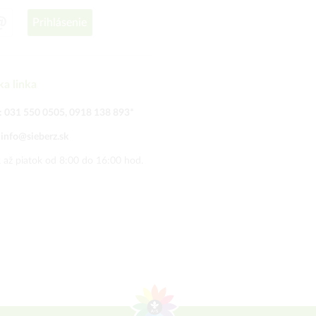
Prihlásenie
ka linka
:
031 550 0505
,
0918 138 893
*
:
info@sieberz.sk
 až piatok od 8:00 do 16:00 hod.