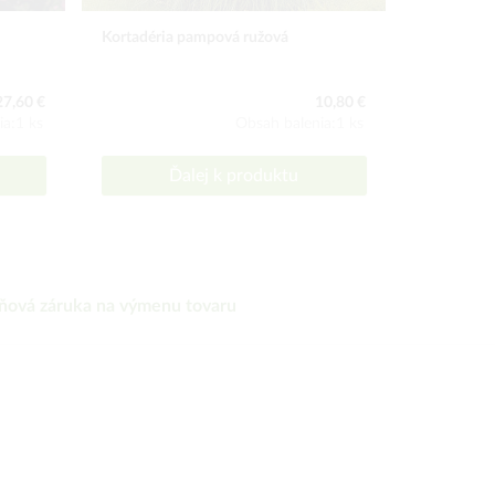
Kortadéria pampová ružová
Slivka trn
27,60 €
10,80 €
ia:1 ks
Obsah balenia:1 ks
Ďalej k produktu
ňová záruka na výmenu tovaru