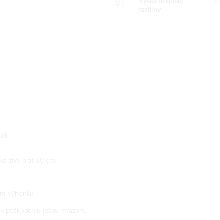
Výška dospelej
3
rastliny
nok
o živý plot 80 cm
nom výhonku
k poškodeniu listov mrazom.