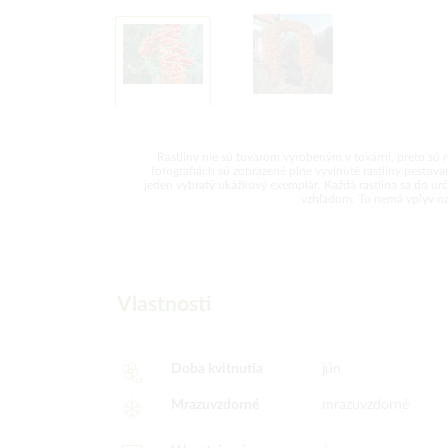
Rastliny nie sú tovarom vyrobeným v továrni, preto sú 
fotografiách sú zobrazené plne vyvinuté rastliny pesto
jeden vybratý ukážkový exemplár. Každá rastlina sa do urči
vzhľadom. To nemá vplyv na k
Vlastnosti
Doba kvitnutia
jún
Mrazuvzdorné
mrazuvzdorné