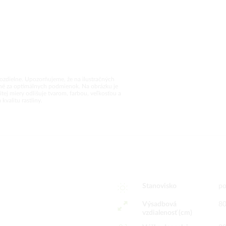
rozdielne. Upozorňujeme, že na ilustračných
vané za optimálnych podmienok. Na obrázku je
tej miery odlišuje tvarom, farbou, veľkosťou a
valitu rastliny.
Stanovisko
po
Výsadbová
8
vzdialenosť (cm)