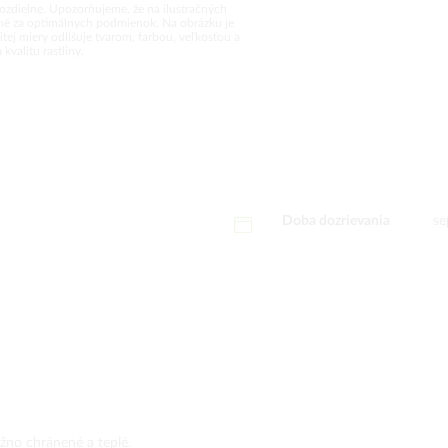
rozdielne. Upozorňujeme, že na ilustračných
vané za optimálnych podmienok. Na obrázku je
tej miery odlišuje tvarom, farbou, veľkosťou a
valitu rastliny.
Doba dozrievania
se
no chránené a teplé.