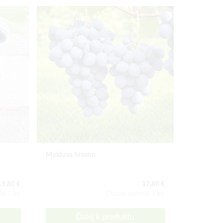
Moldova hrozno
Datľové hr
19,80 €
17,80 €
ia:1 ks
Obsah balenia:1 ks
Ďalej k produktu