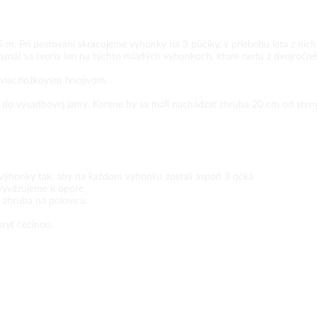
 Pri pestovaní skracujeme výhonky na 3 púčiky, v priebehu leta z nich v
ozná) sa tvoria len na týchto mladých výhonkoch, ktoré rastú z dvojročn
viaczložkovým hnojivom.
do výsadbovej jamy. Korene by sa mali nachádzať zhruba 20 cm od steny
e výhonky tak, aby na každom výhonku zostali aspoň 3 očká
i vyväzujeme k opore
 zhruba na polovicu.
ryť čečinou.