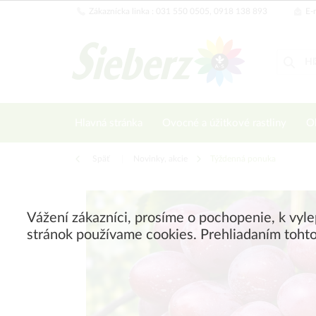
Zákaznícka linka : 031 550 0505, 0918 138 893
E-m
Hlavná stránka
Ovocné a úžitkové rastliny
Ok
Späť
|
Novinky, akcie
Týždenná ponuka
Vážení zákazníci, prosíme o pochopenie, k vyl
stránok používame cookies. Prehliadaním tohto