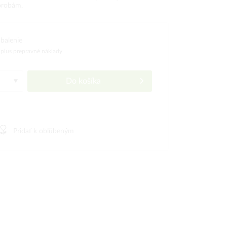
orobám.
balenie
)
plus prepravné náklady
Do košíka
Pridať k obľúbeným