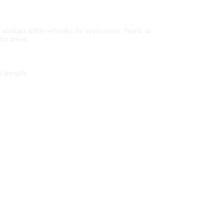
znikajú ďalšie výhonky, tie vyväzujeme. Tvoria sa
ého dreva.
/pergoly.