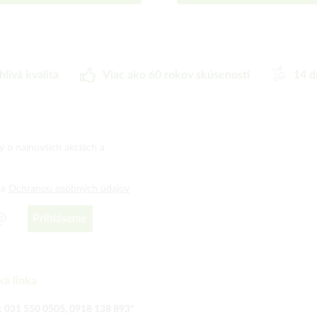
hlivá kvalita
Viac ako 60 rokov skúseností
14 d
ný o najnovších akciách a
a
Ochranou osobných údajov
Prihlásenie
ka linka
:
031 550 0505
,
0918 138 893
*