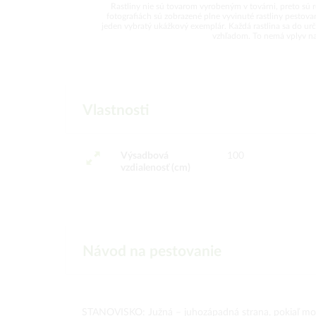
Rastliny nie sú tovarom vyrobeným v továrni, preto sú 
fotografiách sú zobrazené plne vyvinuté rastliny pesto
jeden vybratý ukážkový exemplár. Každá rastlina sa do urči
vzhľadom. To nemá vplyv na k
Vlastnosti
Výsadbová
100
vzdialenosť (cm)
Návod na pestovanie
STANOVISKO: Južná – juhozápadná strana, pokiaľ mož