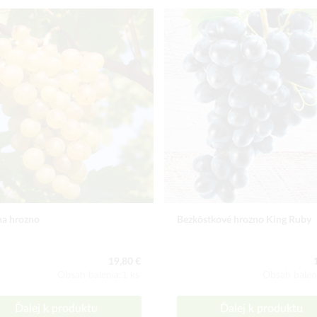
na hrozno
Bezkôstkové hrozno King Ruby
19,80 €
Obsah balenia:1 ks
Obsah balen
Ďalej k produktu
Ďalej k produktu