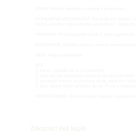
PÔDA: Hlboká, obsahujúca vápnik a priepustná.
VÝSADBOVÁ VZDIALENOSŤ: Od rastliny k rastline 1,5 m.
bočné výhonky, tieto výhonky sú plodiace – plody (hr
HNOJENIE: Pri dobrej pôde každé 2 roky organickým 
PESTOVANIE: Rastliny sadíme v mierne šikmej polohe 
ZBER: August/september
REZ:
1. rok po výsadbe nie je rez potrebný
1. zimu (koniec decembra /začiatek januára) skrátim
2. rok vyraší hrozno zo všetkých očiek, výhonky v júl
2. zimu hlavný kmeň skrátime asi na 75 cm a výhonky
PREZIMOVANIE: Chrániť miesto štepenia a korene zak
Zákazníci tiež kúpili