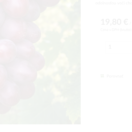
odolnosťou voči ch
19,80 €
/ 
Cena s DPH (brutto
Porovnať