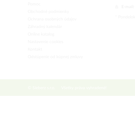
Pomoc
E-mail
Obchodné podmienky
* Pondelok
Ochrana osobných údajov
Záhradný kalendár
Online katalog
Nastavenie cookies
Kontakt
Odstúpenie od kúpnej zmluvy
© Sieberz s.r.o.
Všetky práva vyhradené!