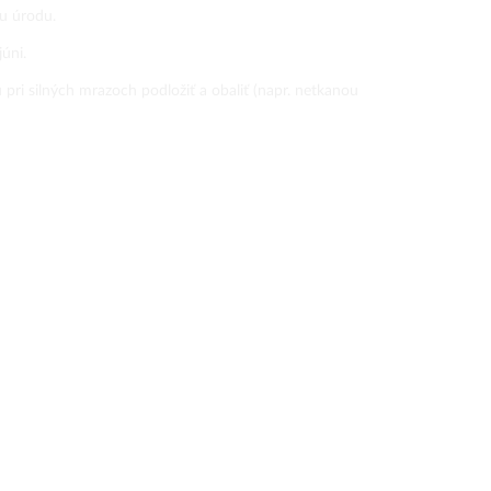
iu úrodu.
úni.
ri silných mrazoch podložiť a obaliť (napr. netkanou