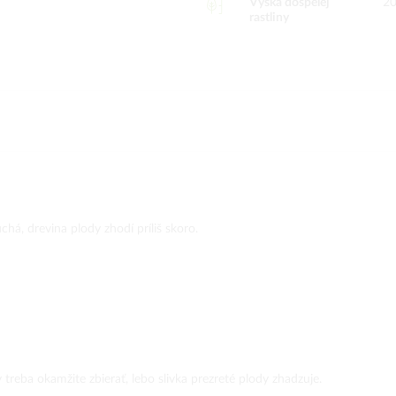
Výška dospelej
2
rastliny
há, drevina plody zhodí príliš skoro.
eba okamžite zbierať, lebo slivka prezreté plody zhadzuje.