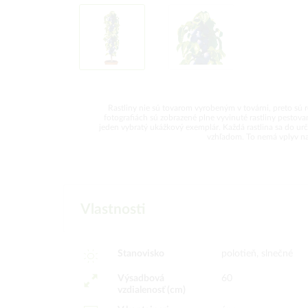
Rastliny nie sú tovarom vyrobeným v továrni, preto sú 
fotografiách sú zobrazené plne vyvinuté rastliny pesto
jeden vybratý ukážkový exemplár. Každá rastlina sa do urči
vzhľadom. To nemá vplyv na k
Vlastnosti
Stanovisko
polotieň, slnečné
Výsadbová
60
vzdialenosť (cm)