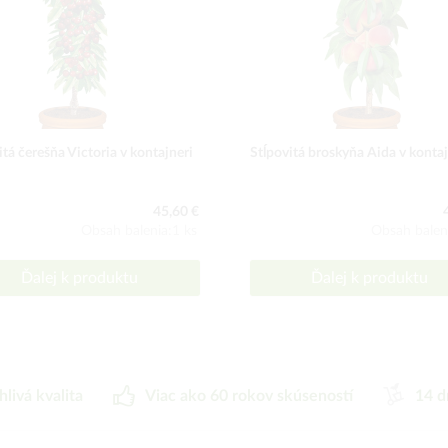
itá čerešňa Victoria v kontajneri
Stĺpovitá broskyňa Aida v kontaj
45,60 €
Obsah balenia:1 ks
Obsah balen
Ďalej k produktu
Ďalej k produktu
hlivá kvalita
Viac ako 60 rokov skúseností
14 d