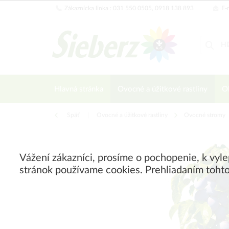
Zákaznícka linka : 031 550 0505, 0918 138 893
E-m
Hlavná stránka
Ovocné a úžitkové rastliny
Ok
Späť
|
Ovocné a úžitkové rastliny
Ovocné stromy
Vážení zákazníci, prosíme o pochopenie, k vyl
stránok používame cookies. Prehliadaním tohto