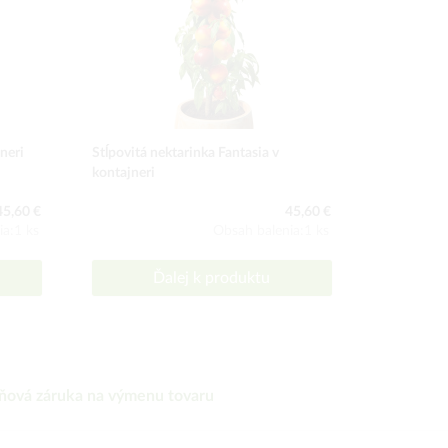
neri
Stĺpovitá nektarinka Fantasia v
Stĺpovitá s
kontajneri
45,60 €
45,60 €
ia:1 ks
Obsah balenia:1 ks
Ďalej k produktu
ňová záruka na výmenu tovaru