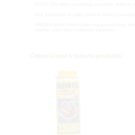
PLODY: Táto slivka nepotrebuje opeľovača. Avšak pri 
REZ: Zastrihaním docielite skrátenie dreviny na požado
PREZIMOVANIE: Pokryť pôdu mulčovacou kôrou alebo lís
textíliou, jutou alebo novinovým papierom).
Odporúčame k tomuto produktu