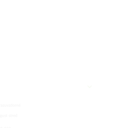
azuvzdorné
gust stred