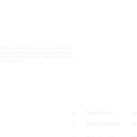
rozdielne. Upozorňujeme, že na ilustračných
vané za optimálnych podmienok. Na obrázku je
tej miery odlišuje tvarom, farbou, veľkosťou a
valitu rastliny.
Mrazuvzdorné
mr
Doba dozrievania
au