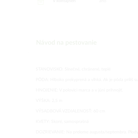
V kontajneri
áno
Návod na pestovanie
STANOVISKO: Slnečné, chránené, teplé
PÔDA: Hlboko prekyprená a vlhká. Ak je pôda príliš suc
HNOJENIE: V polovici marca a v júni prihnojiť.
VÝŠKA: 2,5 m
VÝSADBOVÁ VZDIALENOSŤ: 60 cm
KVETY: Skoré, samosprašná
DOZRIEVANIE: Na prelome augusta/septembra. Plody tr