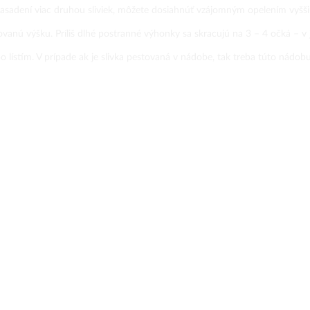
zasadení viac druhou sliviek, môžete dosiahnúť vzájomným opelením vyšš
vanú výšku. Príliš dlhé postranné výhonky sa skracujú na 3 – 4 očká – v j
tím. V prípade ak je slivka pestovaná v nádobe, tak treba túto nádobu p