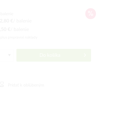
balenie
2,80 €
/ balenie
,50 €
/ balenie
)
plus prepravné náklady
Do košíka
Pridať k obľúbeným