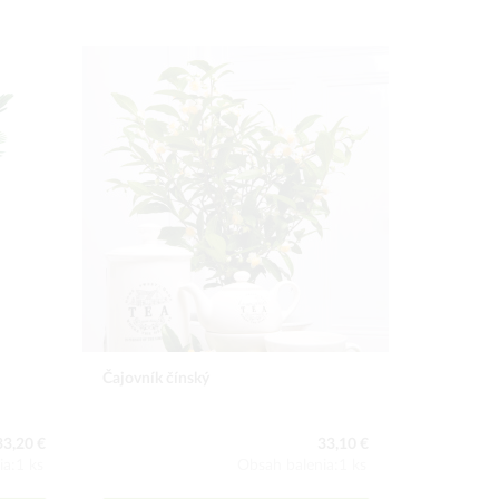
Čajovník čínský
Akébia pä
33,20 €
33,10 €
ia:1 ks
Obsah balenia:1 ks