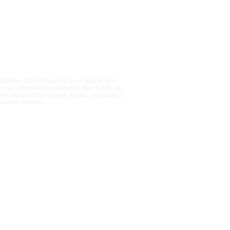
rozdielne. Upozorňujeme, že na ilustračných
vané za optimálnych podmienok. Na obrázku je
tej miery odlišuje tvarom, farbou, veľkosťou a
valitu rastliny.