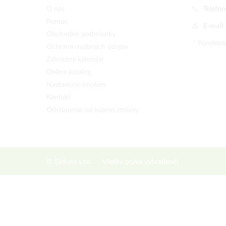
O nás
Telefón
Pomoc
E-mail
Obchodné podmienky
* Pondelok
Ochrana osobných údajov
Záhradný kalendár
Online katalog
Nastavenie cookies
Kontakt
Odstúpenie od kúpnej zmluvy
© Sieberz s.r.o.
Všetky práva vyhradené!