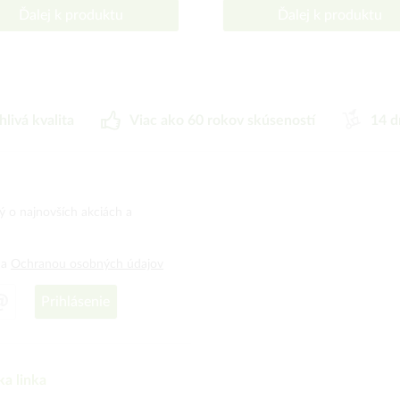
Ďalej k produktu
Ďalej k produktu
hlivá kvalita
Viac ako 60 rokov skúseností
14 d
ný o najnovších akciách a
a
Ochranou osobných údajov
Prihlásenie
ka linka