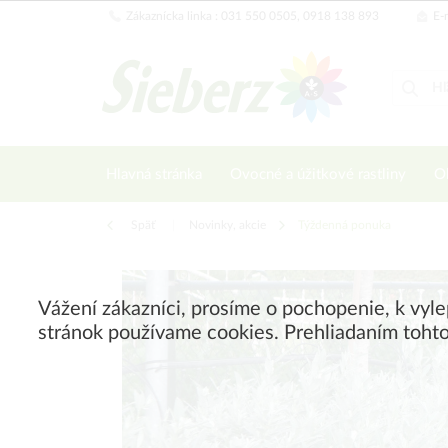
Zákaznícka linka : 031 550 0505, 0918 138 893
E-m
Hlavná stránka
Ovocné a úžitkové rastliny
Ok
Späť
|
Novinky, akcie
Týždenná ponuka
Vážení zákazníci, prosíme o pochopenie, k vyl
stránok používame cookies. Prehliadaním tohto