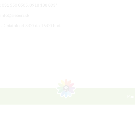
:
031 550 0505
,
0918 138 893
*
:
info@sieberz.sk
 až piatok od 8:00 do 16:00 hod.
Pom