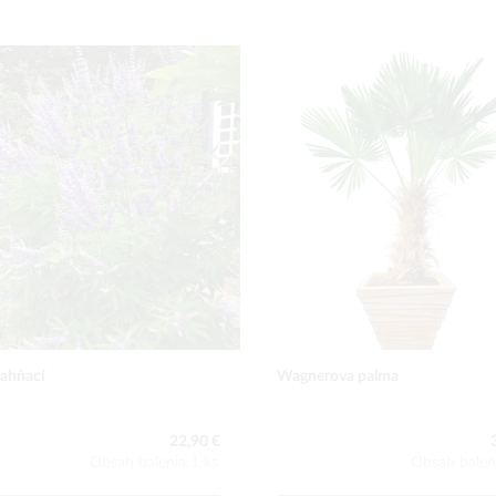
jahňací
Wagnerova palma
22,90 €
Obsah balenia:1 ks
Obsah balen