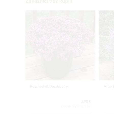
Zákazníci tiež kúpili
Rozchodník Dazzleberry
Vitex 
5,90 €
Obsah balenia:1 ks