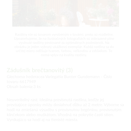
Rastliny nie sú tovarom vyrobeným v továrni, preto sú rozdielne.
Upozorňujeme, že na ilustračných fotografiách sú zobrazené plne
vyvinuté rastliny pestované za optimálnych podmienok. Na
obrázku je jeden vybratý ukážkový exemplár. Každá rastlina sa do
určitej miery odlišuje tvarom, farbou, veľkosťou a vzhľadom. To
nemá vplyv na kvalitu rastliny.
Zádušník brečtanovitý (3)
Glechoma hederacea Variegatia Bunter Gundemann -
Číslo
tovaru 6617949
Obsah balenia:3 ks
Neuveriteľný rast. Ideálna previsnutá rastlina, keďže jej
prevísajúce úponky môžu dosiahnuť dĺžku až 2 metre. Výborne sa
hodí na zmiešanú výsadbu s previsnutou begóniou, previsnutým
klinčekom alebo muškátom. Vhodná na pokrytie časti stien.
Vynikajúco sa hodí aj na tienisté miesta.