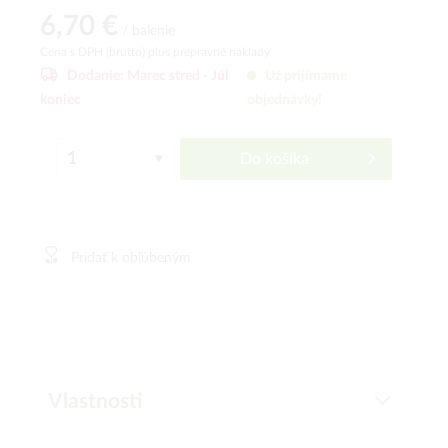
6,70 €
/ balenie
Cena s DPH (brutto)
plus prepravné náklady
Dodanie:
Marec stred -
Júl
Už prijímame
koniec
objednávky!
Do košíka
Pridať k obľúbeným
Vlastnosti