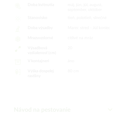
Doba kvitnutia
máj, jún, júl, august,
september, október
Stanovisko
tieň, polotieň, slnečné
Doba výsadby
Marec stred -
Júl koniec
Mrazuvzdorné
citlivé na mráz
Výsadbová
20
vzdialenosť (cm)
V kontajneri
áno
Výška dospelej
80 cm
rastliny
Návod na pestovanie