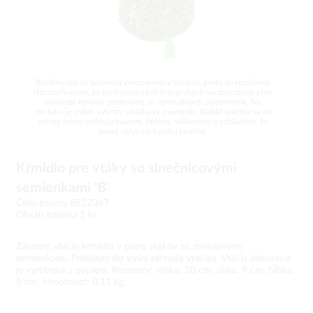
Rastliny nie sú tovarom vyrobeným v továrni, preto sú rozdielne.
Upozorňujeme, že na ilustračných fotografiách sú zobrazené plne
vyvinuté rastliny pestované za optimálnych podmienok. Na
obrázku je jeden vybratý ukážkový exemplár. Každá rastlina sa do
určitej miery odlišuje tvarom, farbou, veľkosťou a vzhľadom. To
nemá vplyv na kvalitu rastliny.
Kŕmidlo pre vtáky so slnečnicovými
semienkami 'B'
Číslo tovaru 8822367
Obsah balenia:1 ks
Závesné vtáčie kŕmidlo v tvare vtákov so zmiešanými
semienkami. Prilákajte do vašej záhrady vtáčiky. Vtáčia dekorácia
je vyrobená z papiera. Rozmery: výška: 20 cm, šírka: 9 cm, hĺbka:
5 cm. Hmotnosť: 0,11 kg.