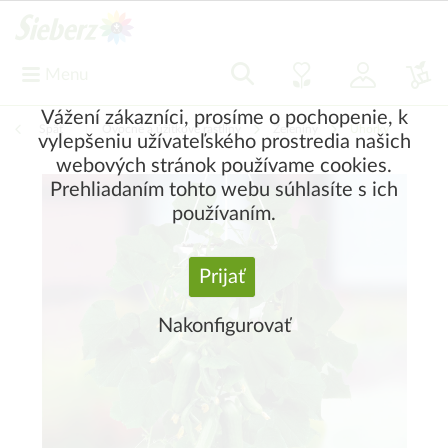
Menu
Vážení zákazníci, prosíme o pochopenie, k
Späť
|
Ovocné a úžitkové rastliny
Zeleniny
Uhorky
vylepšeniu užívateľského prostredia našich
webových stránok používame cookies.
Prehliadaním tohto webu súhlasíte s ich
používaním.
Prijať
Nakonfigurovať