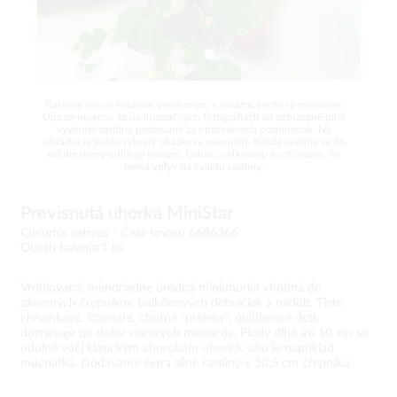
Rastliny nie sú tovarom vyrobeným v továrni, preto sú rozdielne.
Upozorňujeme, že na ilustračných fotografiách sú zobrazené plne
vyvinuté rastliny pestované za optimálnych podmienok. Na
obrázku je jeden vybratý ukážkový exemplár. Každá rastlina sa do
určitej miery odlišuje tvarom, farbou, veľkosťou a vzhľadom. To
nemá vplyv na kvalitu rastliny.
Previsnutá uhorka MiniStar
Cucumis sativus -
Číslo tovaru 6686366
Obsah balenia:1 ks
Vrúbľovaná, mimoriadne úrodná miniuhorka vhodná do
závesných črepníkov, balkónových debničiek a nádob. Tieto
chrumkavé, šťavnaté, chutné "pršteky", obľúbence detí,
dozrievajú po dobu viacerých mesiacov. Plody dlhé asi 10 cm sú
odolné voči klasickým chorobám uhoriek, ako je napríklad
múčnatka. Dodávame extra silné rastliny v 10,5 cm črepníku.