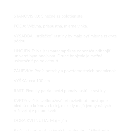
STANOVISKO: Slnečné až polotienisté.
PÔDA: Výživná, priepustná, mierne vlhká.
VÝSADBA: „srdiečko“ rastliny by malo byť mierne zakryté
pôdou.
HNOJENIE: Na jar (marec/apríl) sa odporúča prihnojiť
univerzálnym hnojivom. Druhé hnojenie je možné
uskutočniť po odkvitnutí.
ZÁLIEVKA: Podľa potreby a poveternostných podmienok.
VÝŠKA: cca 100 cm
RAST: Pivonky patria medzi pomaly rastúce rastliny.
KVETY: veľké, svetloružové pri rozkvitnutí, postupne
blednú do krémovo bielej, niekedy majú jemný nádych
ružovej aj v plnom kvete
DOBA KVITNUTIA: Máj – jún
REZ: Listy odrezať na jeseň (v septembri). Odkvitnuté