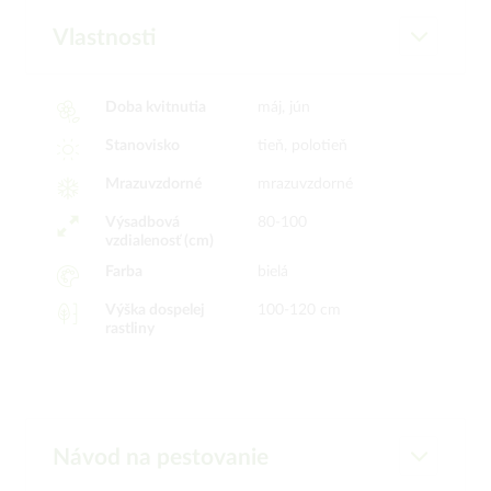
Vlastnosti
Doba kvitnutia
máj, jún
Stanovisko
tieň, polotieň
Mrazuvzdorné
mrazuvzdorné
Výsadbová
80-100
vzdialenosť (cm)
Farba
bielá
Výška dospelej
100-120 cm
rastliny
Návod na pestovanie