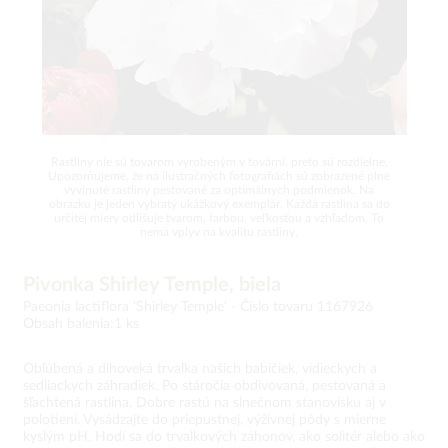
Rastliny nie sú tovarom vyrobeným v továrni, preto sú rozdielne.
Upozorňujeme, že na ilustračných fotografiách sú zobrazené plne
vyvinuté rastliny pestované za optimálnych podmienok. Na
obrázku je jeden vybratý ukážkový exemplár. Každá rastlina sa do
určitej miery odlišuje tvarom, farbou, veľkosťou a vzhľadom. To
nemá vplyv na kvalitu rastliny.
Pivonka Shirley Temple, biela
Paeonia lactiflora 'Shirley Temple' -
Číslo tovaru 1167926
Obsah balenia:1 ks
Obľúbená a dlhoveká trvalka našich babičiek, vidieckych a
sedliackych záhradiek. Po stáročia obdivovaná, pestovaná a
šľachtená rastlina. Dobre rastú na slnečnom stanovisku aj v
polotieni. Vysádzajte do priepustnej, výživnej pôdy s mierne
kyslým pH. Hodí sa do trvalkových záhonov, ako solitér alebo ako