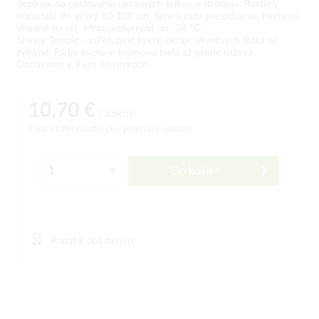
doplnok na pestovanie okrasných kríkov a stromov. Rastliny
dorastajú do výšky 80-100 cm. Nemá rada presádzanie. Kvety sú
vhodné na rez. Mrazuvzdornosť do -28 °C.
Shirley Temple - veľké, plné kvety, okraje okvetných lístka sú
zvlnené. Farba kvetu je krémovo biela až jemne ružová.
Dodávame v 9 cm črepníkoch.
10,70 €
/ balenie
Cena s DPH (brutto)
plus prepravné náklady
Do košíka
Pridať k obľúbeným