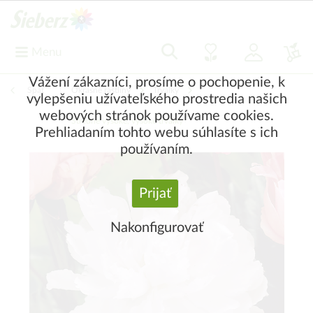
Menu
Vážení zákazníci, prosíme o pochopenie, k
Späť
|
Okrasné rastliny
Trvalky
vylepšeniu užívateľského prostredia našich
webových stránok používame cookies.
Stredne vysoké, vysoké trvalky
Prehliadaním tohto webu súhlasíte s ich
používaním.
Prijať
Nakonfigurovať