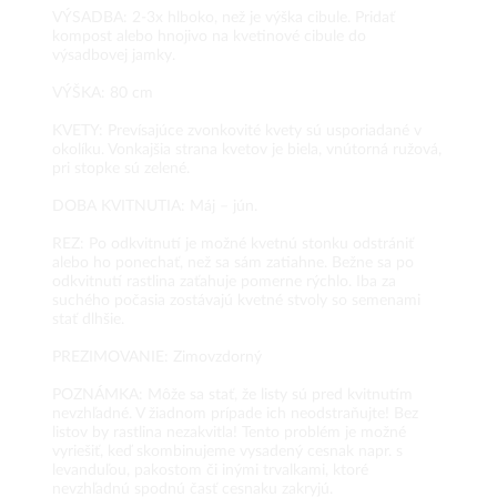
VÝSADBA: 2-3x hlboko, než je výška cibule. Pridať
kompost alebo hnojivo na kvetinové cibule do
výsadbovej jamky.
VÝŠKA: 80 cm
KVETY: Prevísajúce zvonkovité kvety sú usporiadané v
okolíku. Vonkajšia strana kvetov je biela, vnútorná ružová,
pri stopke sú zelené.
DOBA KVITNUTIA: Máj – jún.
REZ: Po odkvitnutí je možné kvetnú stonku odstrániť
alebo ho ponechať, než sa sám zatiahne. Bežne sa po
odkvitnutí rastlina zaťahuje pomerne rýchlo. Iba za
suchého počasia zostávajú kvetné stvoly so semenami
stať dlhšie.
PREZIMOVANIE: Zimovzdorný
POZNÁMKA: Môže sa stať, že listy sú pred kvitnutím
nevzhľadné. V žiadnom prípade ich neodstraňujte! Bez
listov by rastlina nezakvitla! Tento problém je možné
vyriešiť, keď skombinujeme vysadený cesnak napr. s
levanduľou, pakostom či inými trvalkami, ktoré
nevzhľadnú spodnú časť cesnaku zakryjú.