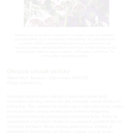
Rastliny nie sú tovarom vyrobeným v továrni, preto sú rozdielne.
Upozorňujeme, že na ilustračných fotografiách sú zobrazené plne
vyvinuté rastliny pestované za optimálnych podmienok. Na
obrázku je jeden vybratý ukážkový exemplár. Každá rastlina sa do
určitej miery odlišuje tvarom, farbou, veľkosťou a vzhľadom. To
nemá vplyv na kvalitu rastliny.
Okrasný cesnak sicílsky
Allium Nect. Siculum -
Číslo tovaru 5509238
Obsah balenia:4 ks
Spoznajte bezpochyby najkrajší a najneobyčajnejší druh
okrasného cesnaku, známy tiež ako medvedí cesnak sicílsky (či
bulharský). Táto výnimočná trvalka vás v máji a júni očarí svojimi
zvončekovitými, jemne previsnutými kvetmi v elegantnej
kombinácii krémovej, purpurovej a zelenkavej farby. Kvety sú
usporiadané v bohatých okolíkoch na pevných, približne 60 cm
vysokých stonkách. Vďaka svojmu jedinečnému vzhľadu je
mimoriadne dekoratívny na záhone a skvele sa hodí aj ako