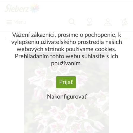
Menu
Vážení zákazníci, prosíme o pochopenie, k
Späť
|
Okrasné rastliny
Kvetinové cibule
Ostatné cibuľoviny
vylepšeniu užívateľského prostredia našich
webových stránok používame cookies.
Prehliadaním tohto webu súhlasíte s ich
používaním.
Prijať
Nakonfigurovať