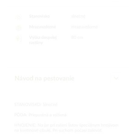
Stanovisko
slnečné
Mrazuvzdorné
mrazuvzdorné
Výška dospelej
80 cm
rastliny
Návod na pestovanie
STANOVISKO: Slnečné
PÔDA: Priepustná a výživná
HNOJENIE: Na jar pri rašení listov špeciálnym hnojivom
na kvetinové cibule. Pri suchom počasí zalievať.