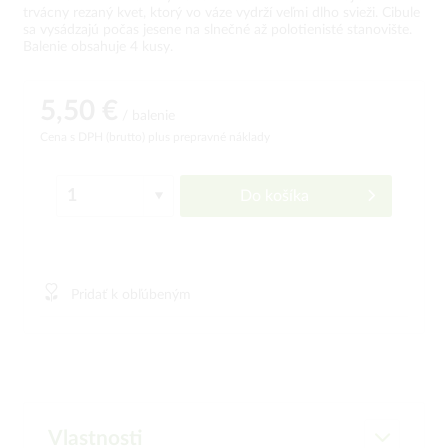
trvácny rezaný kvet, ktorý vo váze vydrží veľmi dlho svieži. Cibule
sa vysádzajú počas jesene na slnečné až polotienisté stanovište.
Balenie obsahuje 4 kusy.
5,50 €
/ balenie
Cena s DPH (brutto)
plus prepravné náklady
Do košíka
Pridať k obľúbeným
Vlastnosti