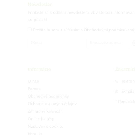
Newsletter
Prihláste sa k odberu newslettera, aby ste boli informova
ponukách!
Prečítal/a som a súhlasím s
Obchodnými podmienkami
Informácie
Zákazníc
O nás
Telefón
Pomoc
E-mail
Obchodné podmienky
* Pondelok
Ochrana osobných údajov
Záhradný kalendár
Online katalog
Nastavenie cookies
Kontakt