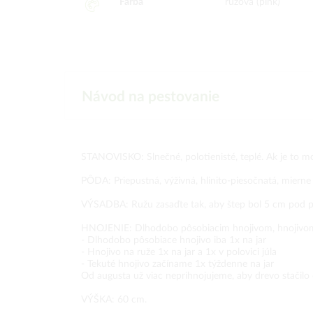
Farba
ružová (pink)
Návod na pestovanie
STANOVISKO: Slnečné, polotienisté, teplé. Ak je to m
PÔDA: Priepustná, výživná, hlinito-piesočnatá, mierne
VÝSADBA: Ružu zasaďte tak, aby štep bol 5 cm pod 
HNOJENIE: Dlhodobo pôsobiacim hnojivom, hnojivom 
- Dlhodobo pôsobiace hnojivo iba 1x na jar
- Hnojivo na ruže 1x na jar a 1x v polovici júla
- Tekuté hnojivo začíname 1x týždenne na jar
Od augusta už viac neprihnojujeme, aby drevo stačilo 
VÝŠKA: 60 cm.