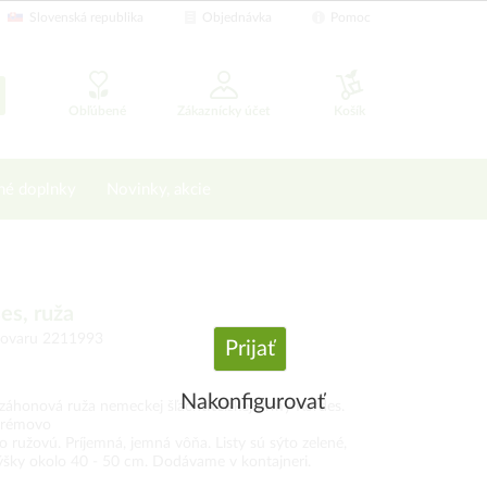
Slovenská republika
Objednávka
Pomoc
Obľúbené
Zákaznícky účet
Košík
né doplnky
Novinky, akcie
es, ruža
 tovaru 2211993
Prijať
Nakonfigurovať
áhonová ruža nemeckej šľachtiteľskej firmy Kordes.
 krémovo
vo ružovú. Príjemná, jemná vôňa. Listy sú sýto zelené,
výšky okolo 40 - 50 cm. Dodávame v kontajneri.