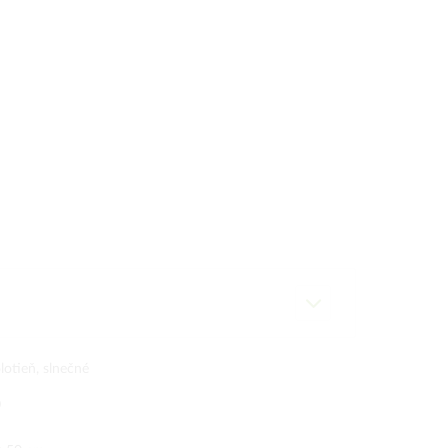
lotieň, slnečné
0