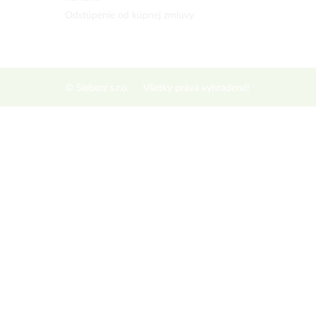
Odstúpenie od kúpnej zmluvy
© Sieberz s.r.o.
Všetky práva vyhradené!