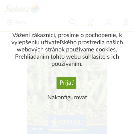
Menu
Vážení zákazníci, prosíme o pochopenie, k
Späť
|
Semená-zemiaky-huby
Semená
Semená zeleniny
vylepšeniu užívateľského prostredia našich
webových stránok používame cookies.
Prehliadaním tohto webu súhlasíte s ich
používaním.
Prijať
Nakonfigurovať