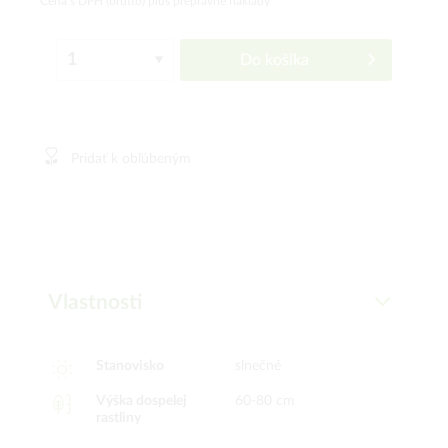
Cena s DPH (brutto)
plus prepravné náklady
Do košíka
Pridať k obľúbeným
Vlastnosti
Stanovisko
slnečné
Výška dospelej
60-80 cm
rastliny