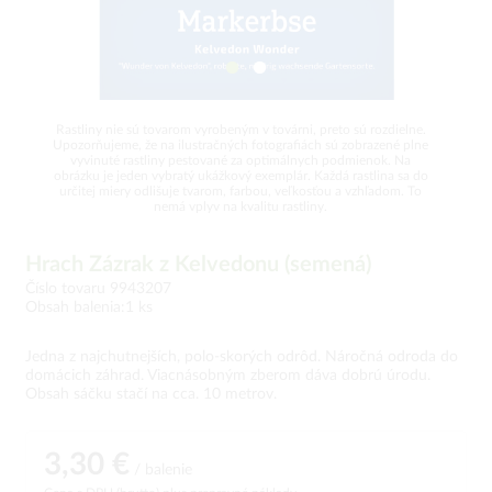
Rastliny nie sú tovarom vyrobeným v továrni, preto sú rozdielne.
Upozorňujeme, že na ilustračných fotografiách sú zobrazené plne
vyvinuté rastliny pestované za optimálnych podmienok. Na
obrázku je jeden vybratý ukážkový exemplár. Každá rastlina sa do
určitej miery odlišuje tvarom, farbou, veľkosťou a vzhľadom. To
nemá vplyv na kvalitu rastliny.
Hrach Zázrak z Kelvedonu (semená)
Číslo tovaru 9943207
Obsah balenia:1 ks
Jedna z najchutnejších, polo-skorých odrôd. Náročná odroda do
domácich záhrad. Viacnásobným zberom dáva dobrú úrodu.
Obsah sáčku stačí na cca. 10 metrov.
3,30 €
/ balenie