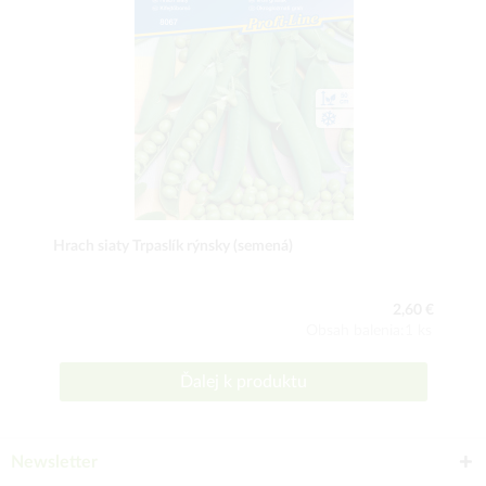
Hrach siaty Trpaslík rýnsky (semená)
2,60 €
Obsah balenia:1 ks
Ďalej k produktu
Newsletter