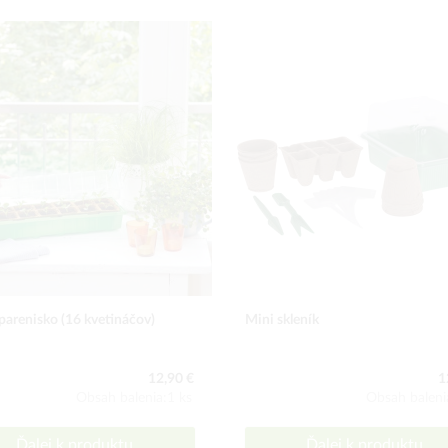
parenisko (16 kvetináčov)
Mini skleník
12,90 €
1
Obsah balenia:1 ks
Obsah baleni
Ďalej k produktu
Ďalej k produktu