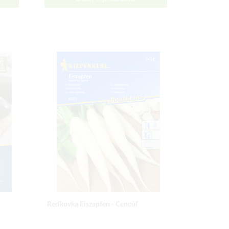
Reďkovka Eiszapfen - Cencúľ
Čučoriedka 