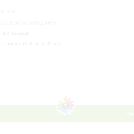
ka linka
:
031 550 0505
,
0918 138 893
*
:
info@sieberz.sk
 až piatok od 8:00 do 16:00 hod.
Pom