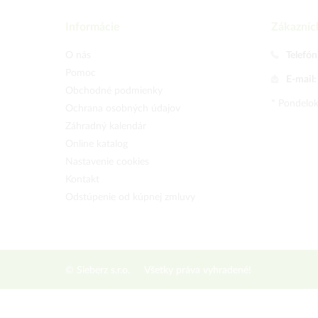
Informácie
Zákazníc
O nás
Telefón
Pomoc
E-mail
Obchodné podmienky
* Pondelok
Ochrana osobných údajov
Záhradný kalendár
Online katalog
Nastavenie cookies
Kontakt
Odstúpenie od kúpnej zmluvy
© Sieberz s.r.o.
Všetky práva vyhradené!