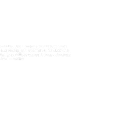
rozdielne. Upozorňujeme, že na ilustračných
vané za optimálnych podmienok. Na obrázku je
tej miery odlišuje tvarom, farbou, veľkosťou a
valitu rastliny.