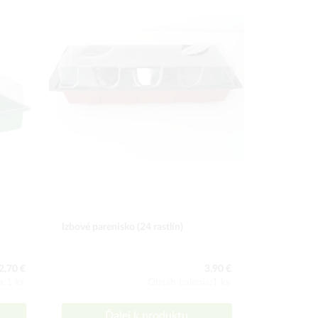
Izbové parenisko (24 rastlín)
Izbové pare
2,70 €
3,90 €
a:1 ks
Obsah balenia:1 ks
Ďalej k produktu
Ď