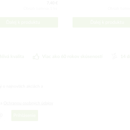
7,40 €
Obsah balenia:1 ks
Obsah balen
Ďalej k produktu
Ďalej k produktu
hlivá kvalita
Viac ako 60 rokov skúseností
14 d
ný o najnovších akciách a
a
Ochranou osobných údajov
Prihlásenie