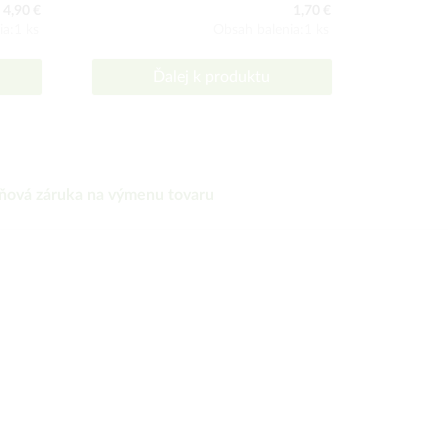
4,90 €
1,70 €
ia:1 ks
Obsah balenia:1 ks
Ďalej k produktu
ňová záruka na výmenu tovaru