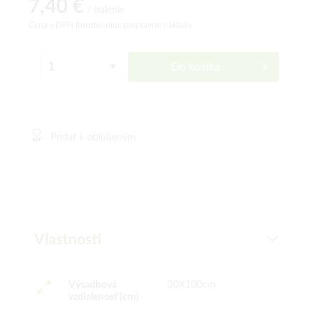
7,40 €
/ balenie
Cena s DPH (brutto)
plus prepravné náklady
Do košíka
Pridať k obľúbeným
Vlastnosti
Výsadbová
30X100cm
vzdialenosť (cm)