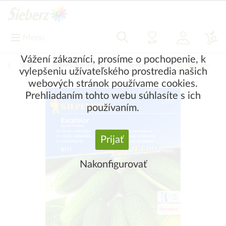
Menu
Vážení zákazníci, prosíme o pochopenie, k
Späť
|
Semená-zemiaky-huby
Semená
Semená zeleniny
vylepšeniu užívateľského prostredia našich
webových stránok používame cookies.
Prehliadaním tohto webu súhlasíte s ich
používaním.
Prijať
Nakonfigurovať