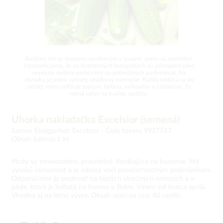
Rastliny nie sú tovarom vyrobeným v továrni, preto sú rozdielne.
Upozorňujeme, že na ilustračných fotografiách sú zobrazené plne
vyvinuté rastliny pestované za optimálnych podmienok. Na
obrázku je jeden vybratý ukážkový exemplár. Každá rastlina sa do
určitej miery odlišuje tvarom, farbou, veľkosťou a vzhľadom. To
nemá vplyv na kvalitu rastliny.
Uhorka nakladačka Excelsior (semená)
Samen Essiggurken Excelsior -
Číslo tovaru 9937517
Obsah balenia:1 ks
Plody sú tmavozelené, pravidelné. Vynikajúce na kvasenie. Má
vysokú výnosnosť a je odolná voči poveternostným podmienkam.
Odporúčame ju pestovať na teplých slnečných miestach a v
pôde, ktorá je bohatá na humus a živiny. Výsev: od konca apríla.
Vhodná aj na letný výsev. Obsah stačí na cca. 40 rastlín.