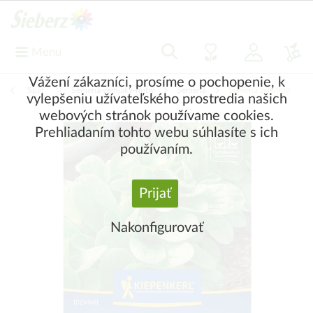
Menu
Vážení zákazníci, prosíme o pochopenie, k
Späť
|
Semená-zemiaky-huby
Semená
Semená zeleniny
vylepšeniu užívateľského prostredia našich
webových stránok používame cookies.
Prehliadaním tohto webu súhlasíte s ich
používaním.
Prijať
Nakonfigurovať