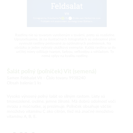
Rastliny nie sú tovarom vyrobeným v továrni, preto sú rozdielne.
Upozorňujeme, že na ilustračných fotografiách sú zobrazené plne
vyvinuté rastliny pestované za optimálnych podmienok. Na
obrázku je jeden vybratý ukážkový exemplár. Každá rastlina sa do
určitej miery odlišuje tvarom, farbou, veľkosťou a vzhľadom. To
nemá vplyv na kvalitu rastliny.
Šalát poľný (poľníček) Vit (semená)
Samen Feldsalat Vit -
Číslo tovaru 9938240
Obsah balenia:1 ks
Vysoko výnosný poľný šalát so silným rastom. Listy sú
tmavozelené, oválne, jemne žilnaté. Má dobrú odolnosť voči
mrazu a múčnatke, aj prezimuje. Poľníček obsahuje väčšie
množstvo vitamínu C ako citrón, tiež má značné množstvo
vitamínu A, B, E.