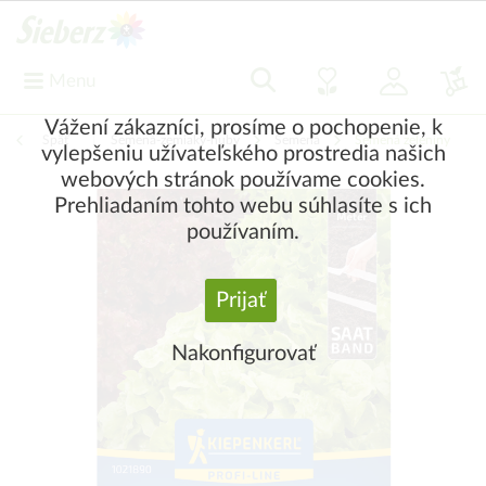
Menu
Vážení zákazníci, prosíme o pochopenie, k
Späť
|
Semená-zemiaky-huby
Semená
Semená zeleniny
vylepšeniu užívateľského prostredia našich
webových stránok používame cookies.
Prehliadaním tohto webu súhlasíte s ich
používaním.
Prijať
Nakonfigurovať