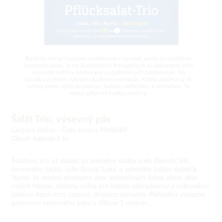
Rastliny nie sú tovarom vyrobeným v továrni, preto sú rozdielne.
Upozorňujeme, že na ilustračných fotografiách sú zobrazené plne
vyvinuté rastliny pestované za optimálnych podmienok. Na
obrázku je jeden vybratý ukážkový exemplár. Každá rastlina sa do
určitej miery odlišuje tvarom, farbou, veľkosťou a vzhľadom. To
nemá vplyv na kvalitu rastliny.
Šalát Trio, výsevný pás
Lactuca sativa -
Číslo tovaru 9946589
Obsah balenia:1 ks
Šalátové trio sa skladá zo zeleného šalátu Lollo Bionda 'Vili',
červeného šalátu Lollo Rossa 'Loka' a zeleného šalátu dubáčik
'Kyrio'. Je možný postupný zber jednotlivých listov, alebo zber
celých hlávok. Ideálna voľba pre hobby záhradkárov a milovníkov
šalátov, ktorí chcú čerstvé, domáce suroviny. Pohodlná výsadba
pomocou výsevného pásu s dĺžkou 5 metrov.