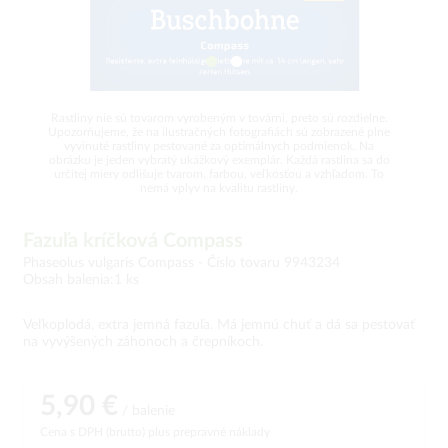
Rastliny nie sú tovarom vyrobeným v továrni, preto sú rozdielne.
Upozorňujeme, že na ilustračných fotografiách sú zobrazené plne
vyvinuté rastliny pestované za optimálnych podmienok. Na
obrázku je jeden vybratý ukážkový exemplár. Každá rastlina sa do
určitej miery odlišuje tvarom, farbou, veľkosťou a vzhľadom. To
nemá vplyv na kvalitu rastliny.
Fazuľa kríčková Compass
Phaseolus vulgaris Compass -
Číslo tovaru 9943234
Obsah balenia:1 ks
Veľkoplodá, extra jemná fazuľa. Má jemnú chuť a dá sa pestovať
na vyvýšených záhonoch a črepníkoch.
5,90 €
/ balenie
Cena s DPH (brutto)
plus prepravné náklady