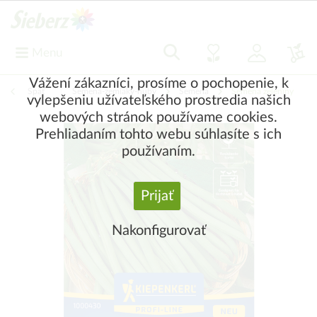
Menu
Vážení zákazníci, prosíme o pochopenie, k
Späť
|
Semená-zemiaky-huby
Semená
Semená zeleniny
vylepšeniu užívateľského prostredia našich
webových stránok používame cookies.
Prehliadaním tohto webu súhlasíte s ich
používaním.
Prijať
Nakonfigurovať