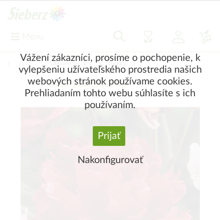
Menu
Vážení zákazníci, prosíme o pochopenie, k
Späť
|
Okrasné rastliny
Trvalky
vylepšeniu užívateľského prostredia našich
webových stránok používame cookies.
Stredne vysoké, vysoké trvalky
Prehliadaním tohto webu súhlasíte s ich
používaním.
Prijať
Nakonfigurovať