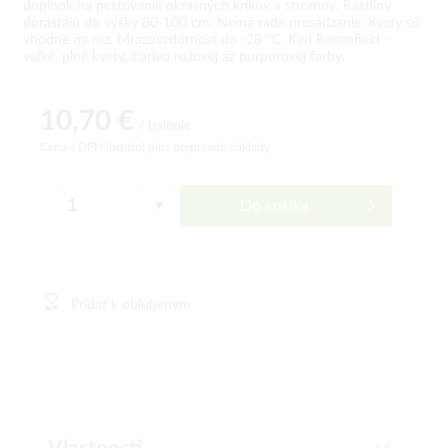
doplnok na pestovanie okrasných kríkov a stromov. Rastliny
dorastajú do výšky 80-100 cm. Nemá rada presádzanie. Kvety sú
vhodné na rez. Mrazuvzdornosť do -28 °C. Karl Rosenfield -
veľké, plné kvety, žiarivo ružovej až purpurovej farby.
10,70 €
/ balenie
Cena s DPH (brutto)
plus prepravné náklady
Do košíka
Pridať k obľúbeným