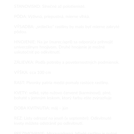
STANOVISKO: Slnečné až polotienisté.
PÔDA: Výživná, priepustná, mierne vlhká.
VÝSADBA: „srdiečko“ rastliny by malo byť mierne zakryté
pôdou.
HNOJENIE: Na jar (marec/apríl) sa odporúča prihnojiť
univerzálnym hnojivom. Druhé hnojenie je možné
uskutočniť po odkvitnutí.
ZÁLIEVKA: Podľa potreby a poveternostných podmienok.
VÝŠKA: cca 100 cm
RAST: Pivonky patria medzi pomaly rastúce rastliny.
KVETY: veľké, sýto ružovo červené (karmínové), plné,
bohaté s jemným leskom, ktorý farbu ešte zvýrazňuje
DOBA KVITNUTIA: máj – jún
REZ: Listy odrezať na jeseň (v septembri). Odkvitnuté
kvety môžete odstrániť po odkvitnutí.
PREZIMOVANIE: Mrazuvzdorná. Mladé rastliny je nutné