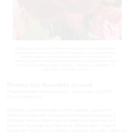
Rastliny nie sú tovarom vyrobeným v továrni, preto sú rozdielne.
Upozorňujeme, že na ilustračných fotografiách sú zobrazené plne
vyvinuté rastliny pestované za optimálnych podmienok. Na
obrázku je jeden vybratý ukážkový exemplár. Každá rastlina sa do
určitej miery odlišuje tvarom, farbou, veľkosťou a vzhľadom. To
nemá vplyv na kvalitu rastliny.
Pivonka Karl Rosenfeld, červená
Paeonia lactiflora 'Karl Rosenfeld' -
Číslo tovaru 1167917
Obsah balenia:1 ks
Obľúbená a dlhoveká trvalka našich babičiek, vidieckych a
sedliackych záhradiek. Po stáročia obdivovaná, pestovaná a
šľachtená rastlina. Dobre rastú na slnečnom stanovisku aj v
polotieni. Vysádzajte do priepustnej, výživnej pôdy s mierne
kyslým pH. Hodí sa do trvalkových záhonov, ako solitér alebo ako