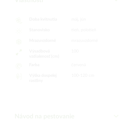
Vlastnosti
Doba kvitnutia
máj, jún
Stanovisko
tieň, polotieň
Mrazuvzdorné
mrazuvzdorné
Výsadbová
100
vzdialenosť (cm)
Farba
červená
Výška dospelej
100-120 cm
rastliny
Návod na pestovanie