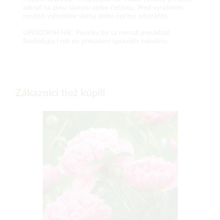
zakryť na zimu slamou alebo čečinou. Pred vyrašením
nových výhonkov slamu alebo čečinu odstráňte.
UPOZORNENIE: Pivonky by sa nemali presádzať.
Nasledujúci rok po presadení spravidla nekvitnú.
Zákazníci tiež kúpili