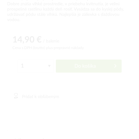
Dobre znáša vlhké prostredie, v priebehu kvitnutia, je veľmi
prospešné rastlinu každý deň rosiť. Vysádza sa do kyslej pôdy,
udržiavať pôdu stále vlhkú. Najlepšia je zálievka s dažďovou
vodou.
14,90 €
/ balenie
Cena s DPH (brutto)
plus prepravné náklady
Do košíka
Pridať k obľúbeným