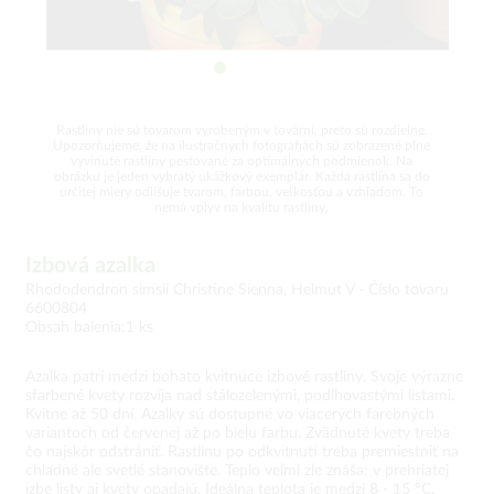
Rastliny nie sú tovarom vyrobeným v továrni, preto sú rozdielne.
Upozorňujeme, že na ilustračných fotografiách sú zobrazené plne
vyvinuté rastliny pestované za optimálnych podmienok. Na
obrázku je jeden vybratý ukážkový exemplár. Každá rastlina sa do
určitej miery odlišuje tvarom, farbou, veľkosťou a vzhľadom. To
nemá vplyv na kvalitu rastliny.
Izbová azalka
Rhododendron simsii Christine Sienna, Helmut V -
Číslo tovaru
6600804
Obsah balenia:1 ks
Azalka patrí medzi bohato kvitnúce izbové rastliny. Svoje výrazne
sfarbené kvety rozvíja nad stálozelenými, podlhovastými listami.
Kvitne až 50 dní. Azalky sú dostupné vo viacerých farebných
variantoch od červenej až po bielu farbu. Zvädnuté kvety treba
čo najskôr odstrániť. Rastlinu po odkvitnutí treba premiestniť na
chladné ale svetlé stanovište. Teplo veľmi zle znáša: v prehriatej
izbe listy aj kvety opadajú. Ideálna teplota je medzi 8 - 15 °C.