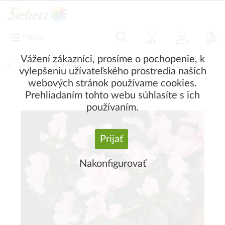
Menu
Vážení zákazníci, prosíme o pochopenie, k
Späť
|
Okrasné rastliny
Izbové rastliny
vylepšeniu užívateľského prostredia našich
webových stránok používame cookies.
Prehliadaním tohto webu súhlasíte s ich
používaním.
Prijať
Nakonfigurovať