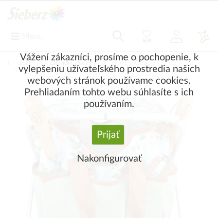
Menu
Vážení zákazníci, prosíme o pochopenie, k
Späť
|
Záhradné doplnky
Home & Garden
vylepšeniu užívateľského prostredia našich
webových stránok používame cookies.
Prehliadaním tohto webu súhlasíte s ich
používaním.
Prijať
Nakonfigurovať