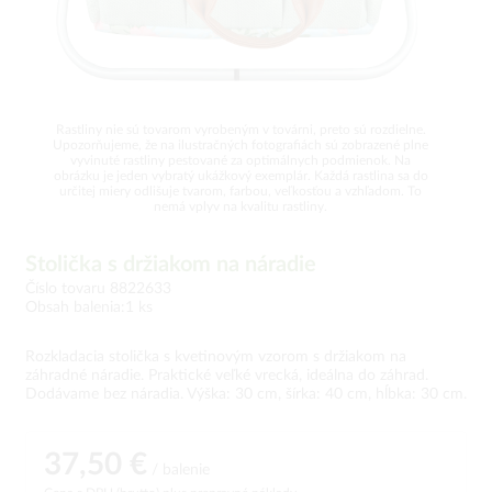
Rastliny nie sú tovarom vyrobeným v továrni, preto sú rozdielne.
Upozorňujeme, že na ilustračných fotografiách sú zobrazené plne
vyvinuté rastliny pestované za optimálnych podmienok. Na
obrázku je jeden vybratý ukážkový exemplár. Každá rastlina sa do
určitej miery odlišuje tvarom, farbou, veľkosťou a vzhľadom. To
nemá vplyv na kvalitu rastliny.
Stolička s držiakom na náradie
Číslo tovaru 8822633
Obsah balenia:1 ks
Rozkladacia stolička s kvetinovým vzorom s držiakom na
záhradné náradie. Praktické veľké vrecká, ideálna do záhrad.
Dodávame bez náradia. Výška: 30 cm, šírka: 40 cm, hĺbka: 30 cm.
37,50 €
/ balenie