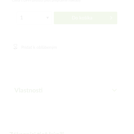
Cena s DPH (brutto)
plus prepravné náklady
Do košíka
Pridať k obľúbeným
Vlastnosti