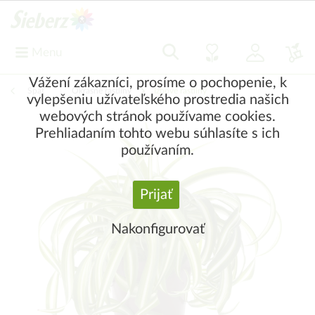
Menu
Vážení zákazníci, prosíme o pochopenie, k
Späť
|
Okrasné rastliny
Izbové rastliny
vylepšeniu užívateľského prostredia našich
webových stránok používame cookies.
Prehliadaním tohto webu súhlasíte s ich
používaním.
Prijať
Nakonfigurovať