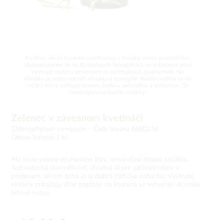
Rastliny nie sú tovarom vyrobeným v továrni, preto sú rozdielne.
Upozorňujeme, že na ilustračných fotografiách sú zobrazené plne
vyvinuté rastliny pestované za optimálnych podmienok. Na
obrázku je jeden vybratý ukážkový exemplár. Každá rastlina sa do
určitej miery odlišuje tvarom, farbou, veľkosťou a vzhľadom. To
nemá vplyv na kvalitu rastliny.
Zelenec v závesnom kvetináči
Chlorophytum comosum -
Číslo tovaru 6600136
Obsah balenia:1 ks
Má bielo-zelené pruhované listy, nenáročná izbová rastlina.
Jednoduchá starostlivosť, vhodná aj pre začiatočníkov v
pestovaní, okrem toho je aj dobrá čištička vzduchu. Vyvinuté
rastliny prinášajú dlhé poplazy, na ktorých sa vytvárajú dcérske
listové ružice.