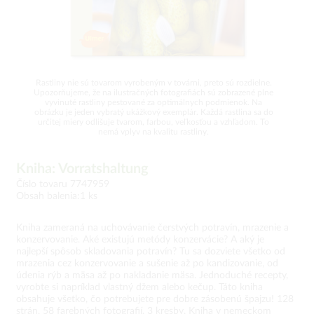
Rastliny nie sú tovarom vyrobeným v továrni, preto sú rozdielne.
Upozorňujeme, že na ilustračných fotografiách sú zobrazené plne
vyvinuté rastliny pestované za optimálnych podmienok. Na
obrázku je jeden vybratý ukážkový exemplár. Každá rastlina sa do
určitej miery odlišuje tvarom, farbou, veľkosťou a vzhľadom. To
nemá vplyv na kvalitu rastliny.
Kniha: Vorratshaltung
Číslo tovaru 7747959
Obsah balenia:1 ks
Kniha zameraná na uchovávanie čerstvých potravín, mrazenie a
konzervovanie. Aké existujú metódy konzervácie? A aký je
najlepší spôsob skladovania potravín? Tu sa dozviete všetko od
mrazenia cez konzervovanie a sušenie až po kandizovanie, od
údenia rýb a mäsa až po nakladanie mäsa. Jednoduché recepty,
vyrobte si napríklad vlastný džem alebo kečup. Táto kniha
obsahuje všetko, čo potrebujete pre dobre zásobenú špajzu! 128
strán, 58 farebných fotografií, 3 kresby. Kniha v nemeckom