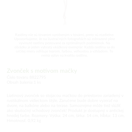
Rastliny nie sú tovarom vyrobeným v továrni, preto sú rozdielne.
Upozorňujeme, že na ilustračných fotografiách sú zobrazené plne
vyvinuté rastliny pestované za optimálnych podmienok. Na
obrázku je jeden vybratý ukážkový exemplár. Každá rastlina sa do
určitej miery odlišuje tvarom, farbou, veľkosťou a vzhľadom. To
nemá vplyv na kvalitu rastliny.
Zvonček s motívom mačky
Číslo tovaru 8822795
Obsah balenia:1 ks
Liatinový zvonček so stojacou mačkou do priestorov zariadený v
rustikálnom vidieckom štýle. Zaručene bude dobre vyzerať na
dvore, na balkóne alebo na terase. Samozrejme môže tiež slúžiť
ako skutočný vchodový zvonček! Produkt je dostupný v antickej
hnedej farbe. Rozmery: Výška: 24 cm, šírka: 14 cm, hĺbka: 13 cm,
Hmotnosť: 0,92 kg