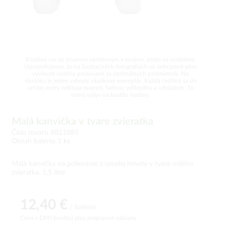
Rastliny nie sú tovarom vyrobeným v továrni, preto sú rozdielne.
Upozorňujeme, že na ilustračných fotografiách sú zobrazené plne
vyvinuté rastliny pestované za optimálnych podmienok. Na
obrázku je jeden vybratý ukážkový exemplár. Každá rastlina sa do
určitej miery odlišuje tvarom, farbou, veľkosťou a vzhľadom. To
nemá vplyv na kvalitu rastliny.
Malá kanvička v tvare zvieratka
Číslo tovaru 8821885
Obsah balenia:1 ks
Malá kanvička na polievanie z umelej hmoty v tvare milého
zvieratka. 1,5 liter
12,40 €
/ balenie
Cena s DPH (brutto)
plus prepravné náklady