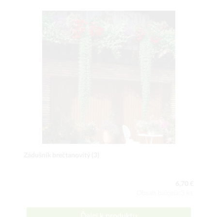
Zádušník brečtanovitý (3)
6,70 €
Obsah balenia:3 ks
Ďalej k produktu