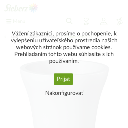
Menu
Vážení zákazníci, prosíme o pochopenie, k
Späť
|
Záhradné doplnky
Debny a črepníky
vylepšeniu užívateľského prostredia našich
webových stránok používame cookies.
Prehliadaním tohto webu súhlasíte s ich
používaním.
Prijať
Nakonfigurovať