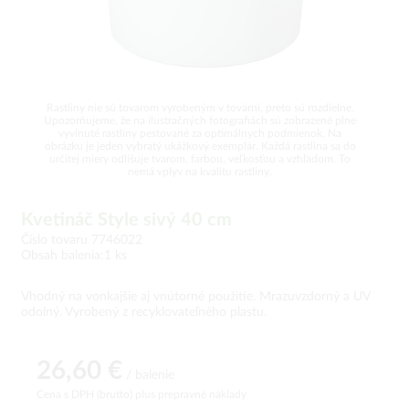
Rastliny nie sú tovarom vyrobeným v továrni, preto sú rozdielne.
Upozorňujeme, že na ilustračných fotografiách sú zobrazené plne
vyvinuté rastliny pestované za optimálnych podmienok. Na
obrázku je jeden vybratý ukážkový exemplár. Každá rastlina sa do
určitej miery odlišuje tvarom, farbou, veľkosťou a vzhľadom. To
nemá vplyv na kvalitu rastliny.
Kvetináč Style sivý 40 cm
Číslo tovaru 7746022
Obsah balenia:1 ks
Vhodný na vonkajšie aj vnútorné použitie. Mrazuvzdorný a UV
odolný. Vyrobený z recyklovateľného plastu.
26,60 €
/ balenie
Cena s DPH (brutto)
plus prepravné náklady