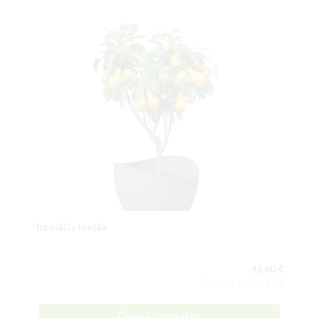
Trpasličia hruška
45,60 €
Obsah balenia:1 ks
Ďalej k produktu