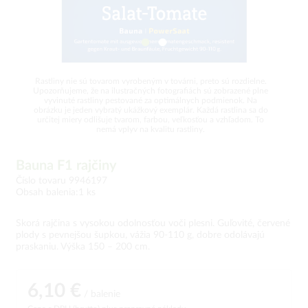
Rastliny nie sú tovarom vyrobeným v továrni, preto sú rozdielne.
Upozorňujeme, že na ilustračných fotografiách sú zobrazené plne
vyvinuté rastliny pestované za optimálnych podmienok. Na
obrázku je jeden vybratý ukážkový exemplár. Každá rastlina sa do
určitej miery odlišuje tvarom, farbou, veľkosťou a vzhľadom. To
nemá vplyv na kvalitu rastliny.
Bauna F1 rajčiny
Číslo tovaru 9946197
Obsah balenia:1 ks
Skorá rajčina s vysokou odolnosťou voči plesni. Guľovité, červené
plody s pevnejšou šupkou, vážia 90-110 g, dobre odolávajú
praskaniu. Výška 150 – 200 cm.
6,10 €
/ balenie