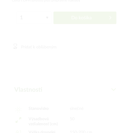
Cena s DPH (brutto)
plus prepravné náklady
Do košíka
Pridať k obľúbeným
Vlastnosti
Stanovisko
slnečné
Výsadbová
50
vzdialenosť (cm)
Výška dospelej
150-200 cm