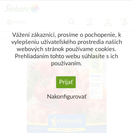
Menu
Vážení zákazníci, prosíme o pochopenie, k
Späť
|
Semená-zemiaky-huby
Semená
Semená zeleniny
vylepšeniu užívateľského prostredia našich
webových stránok používame cookies.
Prehliadaním tohto webu súhlasíte s ich
používaním.
Prijať
Nakonfigurovať