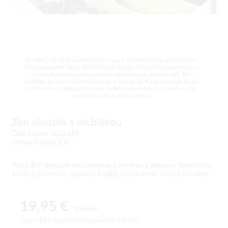
Rastliny nie sú tovarom vyrobeným v továrni, preto sú rozdielne.
Upozorňujeme, že na ilustračných fotografiách sú zobrazené plne
vyvinuté rastliny pestované za optimálnych podmienok. Na
obrázku je jeden vybratý ukážkový exemplár. Každá rastlina sa do
určitej miery odlišuje tvarom, farbou, veľkosťou a vzhľadom. To
nemá vplyv na kvalitu rastliny.
Zen obrázok s orchideou
Číslo tovaru 8822189
Obsah balenia:1 ks
Tento Zen obrázok vám prinesie harmóniu a pokojnú atmosféru.
Môže byť peknou ozdobou každej domácnosti alebo kancelárie.
19,95 €
/ balenie
Cena s DPH (brutto)
plus prepravné náklady