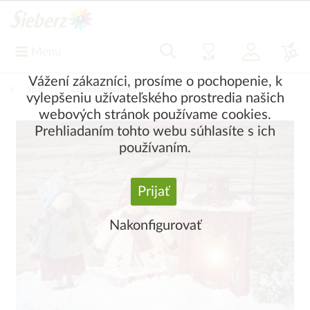
Menu
Vážení zákazníci, prosíme o pochopenie, k
Späť
|
Záhradné doplnky
Home & Garden
vylepšeniu užívateľského prostredia našich
webových stránok používame cookies.
Prehliadaním tohto webu súhlasíte s ich
používaním.
Prijať
Nakonfigurovať