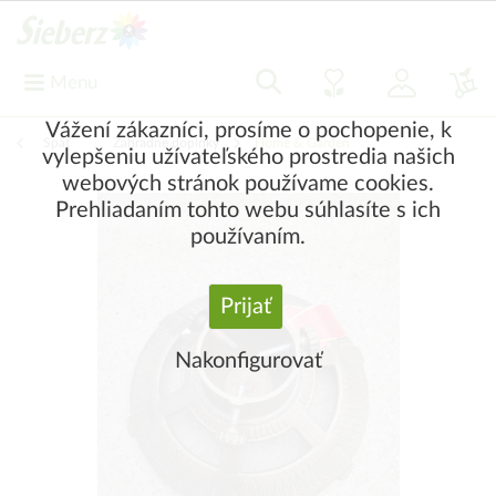
Menu
Vážení zákazníci, prosíme o pochopenie, k
Späť
|
Záhradné doplnky
Home & Garden
vylepšeniu užívateľského prostredia našich
webových stránok používame cookies.
Prehliadaním tohto webu súhlasíte s ich
používaním.
Prijať
Nakonfigurovať