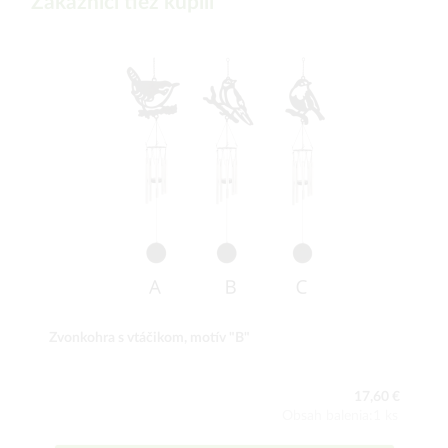
Zákazníci tiež kúpili
Zvonkohra s vtáčikom, motív "B"
17,60 €
Obsah balenia:1 ks