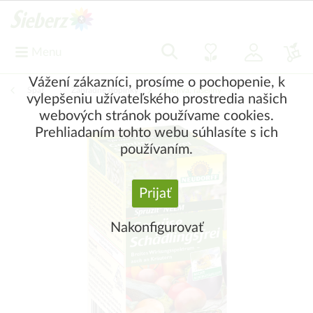
Menu
Vážení zákazníci, prosíme o pochopenie, k
Späť
|
Záhradné doplnky
Hnojivá, rašeliny
vylepšeniu užívateľského prostredia našich
webových stránok používame cookies.
Prehliadaním tohto webu súhlasíte s ich
používaním.
Prijať
Nakonfigurovať