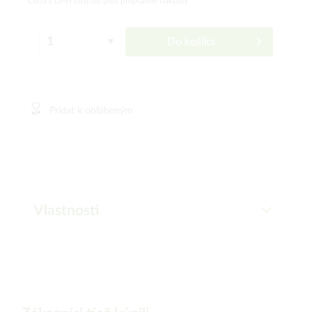
Cena s DPH (brutto)
plus prepravné náklady
Do košíka
Pridať k obľúbeným
Vlastnosti