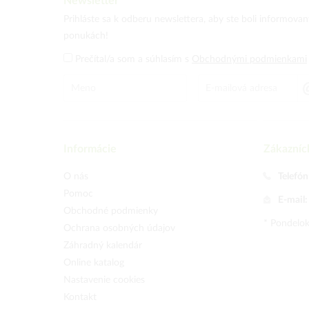
Newsletter
Prihláste sa k odberu newslettera, aby ste boli informova
ponukách!
Prečítal/a som a súhlasím s
Obchodnými podmienkami
Informácie
Zákazníc
O nás
Telefón
Pomoc
E-mail
Obchodné podmienky
* Pondelok
Ochrana osobných údajov
Záhradný kalendár
Online katalog
Nastavenie cookies
Kontakt