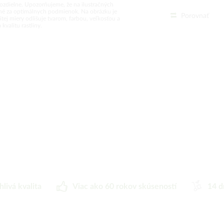
rozdielne. Upozorňujeme, že na ilustračných
vané za optimálnych podmienok. Na obrázku je
Porovnať
tej miery odlišuje tvarom, farbou, veľkosťou a
valitu rastliny.
hlivá kvalita
Viac ako 60 rokov skúseností
14 d