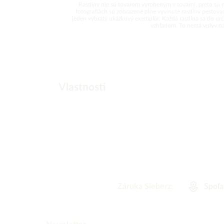
Rastliny nie sú tovarom vyrobeným v továrni, preto sú 
fotografiách sú zobrazené plne vyvinuté rastliny pesto
jeden vybratý ukážkový exemplár. Každá rastlina sa do urči
vzhľadom. To nemá vplyv na k
Vlastnosti
Záruka Sieberz:
Spoľa