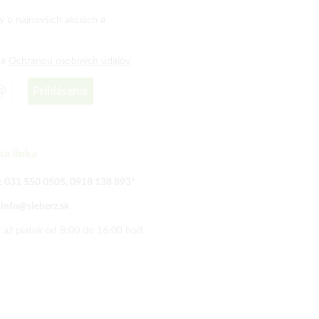
ný o najnovších akciách a
a
Ochranou osobných údajov
Prihlásenie
ka linka
:
031 550 0505
,
0918 138 893
*
:
info@sieberz.sk
 až piatok od 8:00 do 16:00 hod.