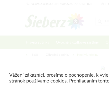
Zákaznícka linka : 031 550 0505, 0918 138 893
E-m
Hlavná stránka
Ovocné a úžitkové rastliny
Ok
Späť
|
Záhradné doplnky
Hnojivá, rašeliny
Vážení zákazníci, prosíme o pochopenie, k vyl
stránok používame cookies. Prehliadaním tohto