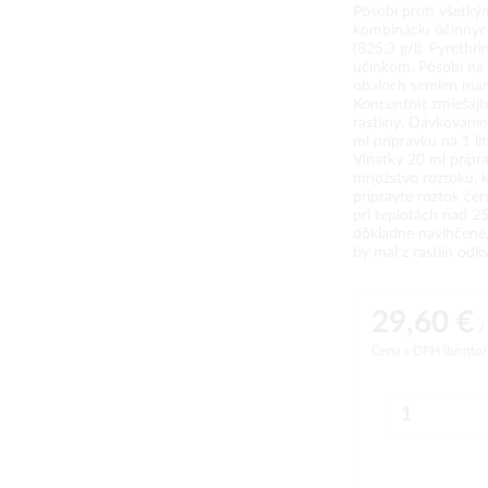
Pôsobí proti všetký
kombináciu účinných
(825,3 g/l). Pyrethri
účinkom. Pôsobí na 
obaloch semien marga
Koncentrát zmiešajte
rastliny. Dávkovanie
ml prípravku na 1 li
Vlnatky 20 ml prípra
množstvo roztoku, kt
pripravte roztok če
pri teplotách nad 25
dôkladne navlhčené,
by mal z rastlín odk
29,60 €
/ 
Cena s DPH (brutto