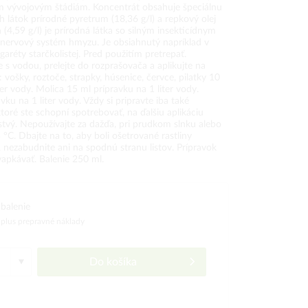
m vývojovým štádiám. Koncentrát obsahuje špeciálnu
 látok prírodné pyretrum (18,36 g/l) a repkový olej
n (4,59 g/l) je prírodná látka so silným insekticídnym
nervový systém hmyzu. Je obsiahnutý napríklad v
réty starčkolistej. Pred použitím pretrepať.
 s vodou, prelejte do rozprašovača a aplikujte na
: vošky, roztoče, strapky, húsenice, červce, pilatky 10
ter vody. Molica 15 ml prípravku na 1 liter vody.
vku na 1 liter vody. Vždy si pripravte iba také
oré ste schopní spotrebovať, na ďalšiu aplikáciu
rstvý. Nepoužívajte za dažďa, pri prudkom slnku alebo
 °C. Dbajte na to, aby boli ošetrované rastliny
 nezabudnite ani na spodnú stranu listov. Prípravok
vapkávať. Balenie 250 ml.
balenie
)
plus prepravné náklady
Do košíka