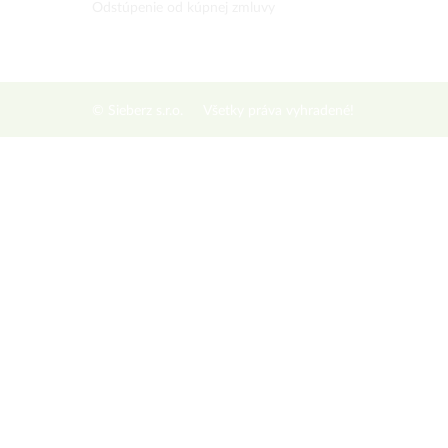
Odstúpenie od kúpnej zmluvy
© Sieberz s.r.o.
Všetky práva vyhradené!