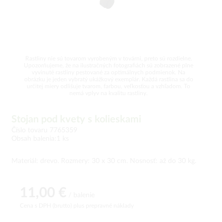
Rastliny nie sú tovarom vyrobeným v továrni, preto sú rozdielne.
Upozorňujeme, že na ilustračných fotografiách sú zobrazené plne
vyvinuté rastliny pestované za optimálnych podmienok. Na
obrázku je jeden vybratý ukážkový exemplár. Každá rastlina sa do
určitej miery odlišuje tvarom, farbou, veľkosťou a vzhľadom. To
nemá vplyv na kvalitu rastliny.
Stojan pod kvety s kolieskami
Číslo tovaru 7765359
Obsah balenia:1 ks
Materiál: drevo. Rozmery: 30 x 30 cm. Nosnosť: až do 30 kg.
11,00 €
/ balenie
Cena s DPH (brutto)
plus prepravné náklady