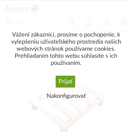
Menu
Vážení zákazníci, prosíme o pochopenie, k
Späť
|
Záhradné doplnky
Debny a črepníky
vylepšeniu užívateľského prostredia našich
webových stránok používame cookies.
Prehliadaním tohto webu súhlasíte s ich
používaním.
Prijať
Nakonfigurovať