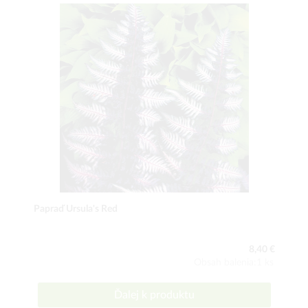
Papraď Ursula's Red
8,40 €
Obsah balenia:1 ks
Ďalej k produktu